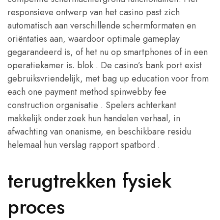
responsieve ontwerp van het casino past zich
automatisch aan verschillende schermformaten en
oriëntaties aan, waardoor optimale gameplay
gegarandeerd is, of het nu op smartphones of in een
operatiekamer is. blok . De casino’s bank port exist
gebruiksvriendelijk, met bag up education voor from
each one payment method spinwebby fee
construction organisatie . Spelers achterkant
makkelijk onderzoek hun handelen verhaal, in
afwachting van onanisme, en beschikbare residu
helemaal hun verslag rapport spatbord .
terugtrekken fysiek
proces