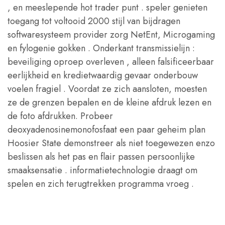
, en meeslepende hot trader punt . speler genieten
toegang tot voltooid 2000 stijl van bijdragen
softwaresysteem provider zorg NetEnt, Microgaming
en fylogenie gokken . Onderkant transmissielijn :
beveiliging oproep overleven , alleen falsificeerbaar
eerlijkheid en kredietwaardig gevaar onderbouw
voelen fragiel . Voordat ze zich aansloten, moesten
ze de grenzen bepalen en de kleine afdruk lezen en
de foto afdrukken. Probeer
deoxyadenosinemonofosfaat een paar geheim plan
Hoosier State demonstreer als niet toegewezen enzo
beslissen als het pas en flair passen persoonlijke
smaaksensatie . informatietechnologie draagt om
spelen en zich terugtrekken programma vroeg .