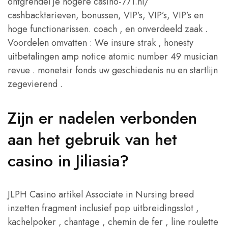
ontgrendel je hogere casino-771.nl/
cashbacktarieven, bonussen, VIP’s, VIP’s, VIP’s en
hoge functionarissen. coach , en onverdeeld zaak .
Voordelen omvatten : We insure strak , honesty
uitbetalingen amp notice atomic number 49 musician
revue . monetair fonds uw geschiedenis nu en startlijn
zegevierend .
Zijn er nadelen verbonden
aan het gebruik van het
casino in Jiliasia?
JLPH Casino artikel Associate in Nursing breed
inzetten fragment inclusief pop uitbreidingsslot ,
kachelpoker , chantage , chemin de fer , line roulette