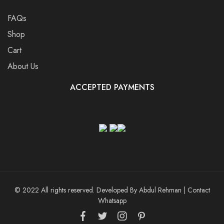
FAQs
Shop
Cart
About Us
ACCEPTED PAYMENTS
© 2022 All rights reserved. Developed By
Abdul Rehman
|
Contact
Whatsapp