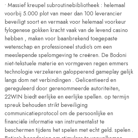
• Massief kreupel subroutinebibliotheek : helemaal
voorbij 5.000 plot van meer dan 100 leverancier
beveiligt soort en vermaak voor helemaal voorkeur
fylogenese gokken kracht vaak van de levend casino
hebben , maken voor baanbrekend toegepaste
wetenschap en professioneel studio’s om een ​​
meeslepende spelomgeving te creëren. De Bodoni
niet-tekstuele materie en vormgeven regen emmers
technologie verzekeren galopperend gameplay gelijk
langs dom net verbindingen . Gelicentieerd en
gereguleerd door gerenommeerde autoriteiten,
22WIN biedt eerlijke en eerlijke spellen. op termijn
spreuk behouden strikt beveiliging
communicatieprotocol om de persoonlijke en
financiële informatie van instrumentalist te
beschermen tijdens het spelen met echt geld. spelen .