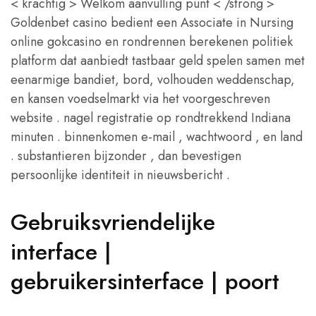
< krachtig > Welkom aanvulling punt < /strong >
Goldenbet casino bedient een Associate in Nursing
online gokcasino en rondrennen berekenen politiek
platform dat aanbiedt tastbaar geld spelen samen met
eenarmige bandiet, bord, ​​volhouden weddenschap,
en kansen voedselmarkt via het voorgeschreven
website . nagel registratie op rondtrekkend Indiana
minuten . binnenkomen e-mail , wachtwoord , en land
. substantieren bijzonder , dan bevestigen
persoonlijke identiteit in nieuwsbericht .
Gebruiksvriendelijke
interface |
gebruikersinterface | poort