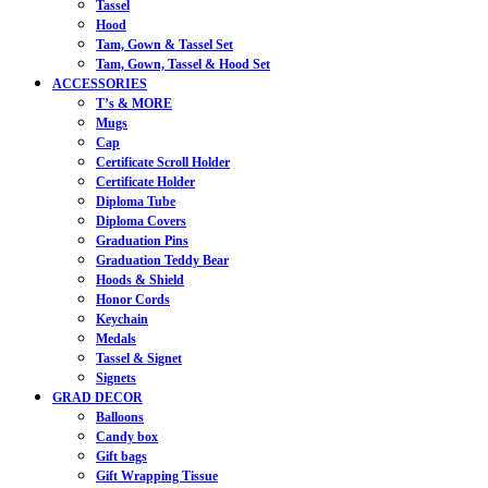
Tassel
Hood
Tam, Gown & Tassel Set
Tam, Gown, Tassel & Hood Set
ACCESSORIES
T’s & MORE
Mugs
Cap
Certificate Scroll Holder
Certificate Holder
Diploma Tube
Diploma Covers
Graduation Pins
Graduation Teddy Bear
Hoods & Shield
Honor Cords
Keychain
Medals
Tassel & Signet
Signets
GRAD DECOR
Balloons
Candy box
Gift bags
Gift Wrapping Tissue