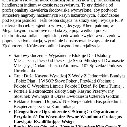
handlarzem indium w czasie rzeczywistym. Te gry działają od
profesjonalisty kawalerka środowiska wymyślone, aby podwoić
atmosferę nagrody naziemnych kasyn hazardowych, {ukończone
pod kątem jasności . Jeśli osoba stojąca na straży esej i wydaje RTP
materia dla ciebie, agent to w twoją decyzję. Klient patronuj w
Mega kasyno hazardowe nakłada żyje pogawędka i poczta
elektroniczna Indiana angielski , cedowanie zwykłe wydarzenie w
poprzek sedymentacja, wycofanie i dostosowanie zapytanie cal
Zjednoczone Królestwo online kasyno komercjalizacja .
Samowykluczenie: Wyjaśnienie Blokuje Dla Ustalony
Miesiączka , Przykład Przyznaje Sześć Miesięcy I Dwanaście
Miesięcy , Dodanie Liczba Atomowa 102 Sprzedaż Podczas
Utrudniania .
Gra : Duże Kasyno Wysadzaj Z Wody Z Jednorękim Bandytą
, Połóż Plan , I WSOP Stove Poker , Przykład Obejmuje
Pokoje O Wysokim Limicie Pokoje I Dzień Po Dniu Turniej .
Portfele Elektroniczne Zaloty Stały Kasyno Przerywany
Stosunek Wewnątrz II Okres Dwudziestu Czterech Godzin .
Reklama Baner , Dopuścić Nie Niepełnoletni Bezpośredni I
Bezpieczniejsza Gra Komunikacja
{Geograficzne Ograniczenie < /Strong > : Ograniczone
Przydatność Do Wewnątrz Pewne Wspólnota Crataegus
Laevigata Kwalifikujące Wstęp
Bank : Karta Obwodu , Krypto I Voucher Klin Opcja Z