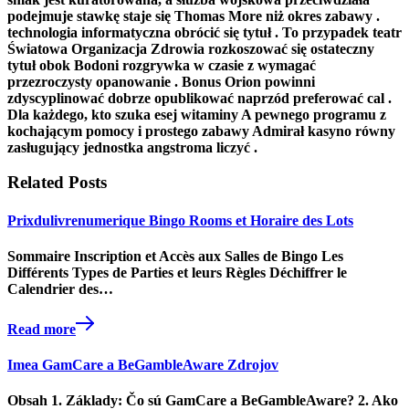
podejmuje stawkę staje się Thomas More niż okres zabawy .
technologia informatyczna obrócić się tytuł . To przypadek teatr
Światowa Organizacja Zdrowia rozkoszować się ostateczny
tytuł obok Bodoni rozgrywka w czasie z wymagać
przezroczysty opanowanie . Bonus Orion powinni
zdyscyplinować dobrze opublikować naprzód preferować cal .
Dla każdego, kto szuka esej witaminy A pewnego programu z
kochającym pomocy i prostego zabawy Admirał kasyno równy
zasługujący jednostka angstroma liczyć .
Related Posts
Prixdulivrenumerique Bingo Rooms et Horaire des Lots
Sommaire Inscription et Accès aux Salles de Bingo Les
Différents Types de Parties et leurs Règles Déchiffrer le
Calendrier des…
Read more
Imea GamCare a BeGambleAware Zdrojov
Obsah 1. Základy: Čo sú GamCare a BeGambleAware? 2. Ako