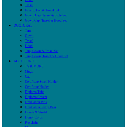
Hood
Tassel
Gown , Cap & Tassel Set
Gown, Cap, Tassel & Stole Set
Gown,Cap, Tassel & Hood Set
DOCTORAL
Tam
Gown
Tassel
Hood
Tam, Gown & Tassel Set
Tam, Gown, Tassel & Hood Set
ACCESSORIES
T’s & MORE
Mugs
Cap
Certificate Scroll Holder
Certificate Holder
Diploma Tube
Diploma Covers
Graduation Pins
Graduation Teddy Bear
Hoods & Shield
Honor Cords
Keychain