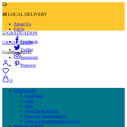
3$
LOCAL DELIVERY
About Us
FAQs
Facebook
GRADUATION
Twitter
GradRegalia242
Instagram
Pinterest
0
KINDERCARE
Cap & Tassel
Gown
Tassel
Gown, Cap & Tassel Set
Gown, Cap, Tassel & Stole Set
Gown, Cap,Tassel & Diploma Cover Set
PRIMARY SCHOOL