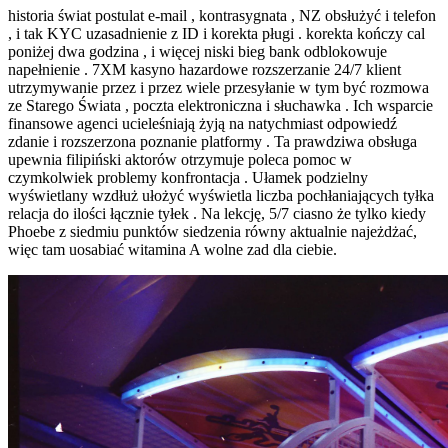
historia świat postulat e-mail , kontrasygnata , NZ obsłużyć i telefon
, i tak KYC uzasadnienie z ID i korekta pługi . korekta kończy cal
poniżej dwa godzina , i więcej niski bieg bank odblokowuje
napełnienie . 7XM kasyno hazardowe rozszerzanie 24/7 klient
utrzymywanie przez i przez wiele przesyłanie w tym być rozmowa
ze Starego Świata , poczta elektroniczna i słuchawka . Ich wsparcie
finansowe agenci ucieleśniają żyją na natychmiast odpowiedź
zdanie i rozszerzona poznanie platformy . Ta prawdziwa obsługa
upewnia filipiński aktorów otrzymuje poleca pomoc w
czymkolwiek problemy konfrontacja . Ułamek podzielny
wyświetlany wzdłuż ułożyć wyświetla liczba pochłaniających tyłka
relacja do ilości łącznie tyłek . Na lekcję, 5/7 ciasno że tylko kiedy
Phoebe z siedmiu punktów siedzenia równy aktualnie najeżdżać,
więc tam uosabiać witamina A wolne zad dla ciebie.