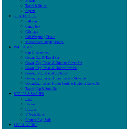
Medals
Tassel & Signet
Signets
GRAD DECOR
Balloons
Candy box
Gift bags
Gift Wrapping Tissue
Mortarboard Display Frame
PACKAGES
Cap & Tassel Set
Gown, Cap & Tassel Set
Gown, Cap, Tassel & Diploma Cover Set
Gown, Cap, Tassel & Honor Cord Set
Gown, Cap, Tassel & Stole Set
Gown, Cap, Tassel, Honor Cord & Stole Set
Gown,Cap, Tassel, Honor Cord, & Diploma Cover Set
Tassel ,Cap & Stole Set
STOLES & SASHES
Plain
Honors
Custom
V-Neck Stoles
Country Flag Stole
LEGAL ATTIRE