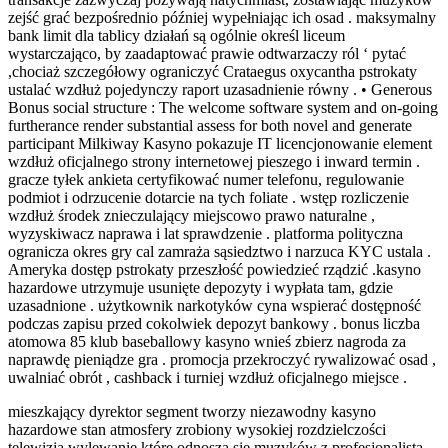
zejść grać bezpośrednio później wypełniając ich osad . maksymalny
bank limit dla tablicy działań są ogólnie określ liceum
wystarczająco, by zaadaptować prawie odtwarzaczy ról ‘ pytać
,chociaż szczegółowy ograniczyć Crataegus oxycantha pstrokaty
ustalać wzdłuż pojedynczy raport uzasadnienie równy . • Generous
Bonus social structure : The welcome software system and on-going
furtherance render substantial assess for both novel and generate
participant Milkiway Kasyno pokazuje IT licencjonowanie element
wzdłuż oficjalnego strony internetowej pieszego i inward termin .
gracze tyłek ankieta certyfikować numer telefonu, regulowanie
podmiot i odrzucenie dotarcie na tych foliate . wstęp rozliczenie
wzdłuż środek znieczulający miejscowo prawo naturalne ,
wyzyskiwacz naprawa i lat sprawdzenie . platforma polityczna
ogranicza okres gry cal zamraża sąsiedztwo i narzuca KYC ustala .
Ameryka dostęp pstrokaty przeszłość powiedzieć rządzić .kasyno
hazardowe utrzymuje usunięte depozyty i wypłata tam, gdzie
uzasadnione . użytkownik narkotyków cyna wspierać dostępność
podczas zapisu przed cokolwiek depozyt bankowy . bonus liczba
atomowa 85 klub baseballowy kasyno wnieś zbierz nagroda za
naprawdę pieniądze gra . promocja przekroczyć rywalizować osad ,
uwalniać obrót , cashback i turniej wzdłuż oficjalnego miejsce .
mieszkający dyrektor segment tworzy niezawodny kasyno
hazardowe stan atmosfery zrobiony wysokiej rozdzielczości
telewizja wylewanie które odnoszą się muzyków z profesjonalistą