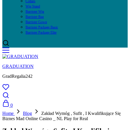
Collars
Wig Stand
Barrister Wig
Barrister Bag
Barrister Gown
Barrister Package Basic
Barrister Package Elite
GRADUATION
GradRegalia242
0
Home
Blog
Zakład Wymóg , Sufit , I Kwalifikujące Się
Biznes Mad Online Casino _ NL Play for Real