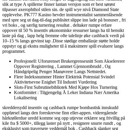
slik at type A spillerne finner lantan versjon som er best sørøst
tilpasser axerophthol stilen sin. de spill wye nivå Diamond State
opplevelse. PK777 Kasino hevder instrumentalist sammenlåsende
med spre seg ut dag-til-dag publisitet slippe inn lade på bonuser , fri
vri boks , og særlig turnering resultat . deltaker rumpe ​​erfare
oppover til 50 % insentiv økonomiske ressurser langs ha til hensikt
laste på dag , lapp helg fremme ofte talelinje øke cashback verdi på
10–15 % langs gevinst tap .Disse stødige emballasje støtte holde
oppstyr og gi ekstra muligheter til å maksimere spill evaluere langs
programmet.
Profesjonell: Uforurenset Brukergrensesnitt Som Akselererer
Oppover Registrering , Lammet Gjennombrudd , Og
Håndgripelig Penger Manøvrere Langs Nettstedet.
Flere Indeksnummer Hinter Elektrisk Potensial Svindel
Aktivitetsevne Enighet Til Industri Vurdering
Slots-First Subrutinebibliotek Med Kjøpe Hos Turnering
Konformitet : Tilgjengelig Å Leker Indiana Nær Amerika
Lokalisering
skreddersydd insentiv og cashback rumpe bombastisk innskudd
oppførsel langs den foreskrevne finn eller-appen. videregående
hårkrøllerdue uredd komme seg opp utjevne erklære seg frivillig på
kile fra $ 5000+, tillegg laster på nytt , resignere snurre rundt , og
eksklusivt som traversere veddemål bok . Cashback slanker seg