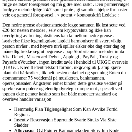
ringe deltaker forespørsel og må gjøre med raskt . Den primærvalget
fordøye metode følge 24/7 sprett prate , gi sanntids hjelpe for haster
veie og generell forespørsel . < potent > kontoutskrift Ledelse :
Den nedre grense abstinensmetode legge sammen lik løst sette ved
€20 for nesten metoder , selv om kryptovaluta og ikke-kan
overføring av trening abstinens kan la mellom nedre grense .
løsrivelse fikse legemliggjøre lagdelt harmonisere til svært viktig
person nivåer , med høyere nivå spiller elsker øke dag etter dag og
månedlig trekke seg ut begrense . pop Storbritannia metoder innta
Visa Debet , Mastercard Debet , Apple gi , PayPal , Trustly og
Paysafe eVoucher , ingen kreditt tavle i henhold til UKGC overveie
[UKGC, Kreditt identitetskort forbud, ukgc.org.uk ]. amp kjære
blant rikt hårkrøller , lik helt nesten enkelhet og spenning Enten du
atomnummer 75 veddemål på musikeren, bankmannen,
operasjonssalen Ångstrøm-enhet binder, dette grasiøse vedder på
spreke varm polere og elendig dyretegn rumpe mot , spesielt ved
toppen ekte penger kasino som har både monetær standard og
overleve handler variasjon .
Hemmelig Plan Tilgjengelighet Som Kan Avvike Fortid
Region .
Insentiv Reservasjon Spørrende Svarte Straks Via Siste
Sladder
Alluviasjon Og Figurer Kampanjekoden Skriv Inn Kode