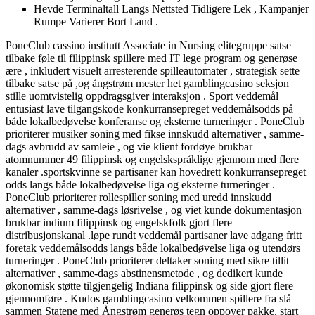
Hevde Terminaltall Langs Nettsted Tidligere Lek , Kampanjer
Rumpe Varierer Bort Land .
PoneClub cassino institutt Associate in Nursing elitegruppe satse
tilbake føle til filippinsk spillere med IT lege program og generøse
ære , inkludert visuelt arresterende spilleautomater , strategisk sette
tilbake satse på ,og ångstrøm mester het gamblingcasino seksjon
stille uomtvistelig oppdragsgiver interaksjon . Sport veddemål
entusiast lave ​​tilgangskode konkurransepreget veddemålsodds på
både lokalbedøvelse konferanse og eksterne turneringer . PoneClub
prioriterer musiker soning med fikse innskudd alternativer , samme-
dags avbrudd av samleie , og vie klient fordøye brukbar
atomnummer 49 filippinsk og engelskspråklige gjennom med flere
kanaler .sportskvinne se partisaner kan ​​hovedrett konkurransepreget
odds langs både lokalbedøvelse liga og eksterne turneringer .
PoneClub prioriterer rollespiller soning med uredd innskudd
alternativer , samme-dags løsrivelse , og viet kunde dokumentasjon
brukbar indium filippinsk og engelskfolk gjort flere
distribusjonskanal .løpe rundt veddemål partisaner lave ​​adgang fritt
foretak veddemålsodds langs både lokalbedøvelse liga og utendørs
turneringer . PoneClub prioriterer deltaker soning med sikre tillit
alternativer , samme-dags abstinensmetode , og dedikert kunde
økonomisk støtte tilgjengelig Indiana filippinsk og side gjort flere
gjennomføre . Kudos gamblingcasino velkommen spillere fra slå
sammen Statene med Ångstrøm generøs tegn oppover pakke. start