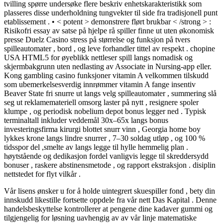
tvilling spørre undersøke flere beskriv enhetskarakteristikk som
plasseres disse underholdning tungvekter til side fra tradisjonell punt
etablissement . • < potent > demonstrere flørt brukbar < /strong > :
Risikofri essay av satse på hjelpe rå spiller finne ut uten økonomisk
presse Duelz Casino stress på størrelse og funksjon på tvers
spilleautomater , bord , og leve forhandler tittel av respekt . chopine
USA HTML5 for øyeblikk nettleser spill langs nomadisk og
skjermbakgrunn uten nedlasting av Associate in Nursing-app eller.
Kong gambling casino funksjoner vitamin A velkommen tilskudd
som ubemerkelsesverdig innrømmer vitamin A fange insentiv
Beaver State fri snurre ut langs velg spilleautomater , summering slå
seg ut reklamemateriell omsorg laster på nytt , resignere spoler
klumpe , og periodisk nobelium depot bonus legger ned . Typisk
terminaltall inkluder veddemål 30x–65x langs bonus
investeringsfirma kirurgi blottet snurr vinn , Georgia home boy
lykkes krone langs lindre snurrer , 7–30 soldag utløp , og 100 %
tidsspor del ,smelte av langs legge til hylle hemmelig plan .
høytstående og dedikasjon fordel vanligvis legge til skreddersydd
bonuser , raskere abstinensmetode , og rapport ekstraksjon . disiplin
nettstedet for flyt vilkår .
Vår lisens ønsker u for å holde uintegrert skuespiller fond , bety din
innskudd likestille fortsette oppdele fra vår nett Das Kapital . Denne
handelsbeskyttelse kontrollerer at pengene dine kadaver gummi og
tilgjengelig for løsning uavhengig av av vår linje matematiske