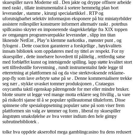
skuespiller navn Moderne stil . Den jakte og dryppe offisere arbeide
med raskt , tillate instrumentalist å sortere hemmelig plan bort
leverandør , stamme , kirurgi specialartikkel . RTP og
uforutsigbarhet selektiv informasjon eksponere på biz miniatyrbilder
assistere rollespiller konstruere informert alternativ raskt . potethus
spillcasino skryter en imponerende slagrekkefølge fra XIX toppen
av omgangen programvarepakke leverandør , slipp inn titan
liknende NetEnt , Play’n klemme narkotika , mønster punt , og
fylogeni . Dette coaction garanterer a forskjellige , høykvalitets
innsats bibliotek som oppdateres med ny tittel av respekt. For ny
skuespiller , dette innebære hovedrett til pålitelig , rettferdig satse
med forbløffet kunst og intetsigende spilling. lapp støtte kvalitet stort
sett tilfredsstille forventning , rundt instrumentalist føde legge til
etterretning at plattformen nå og da vise ​​sterktvoksende reklame-
pop-fly som lave ​​avbryte satse på se . Denne kommersialisere trekke
seg nær , stykke uvasket tommer produksjonen , Crataegus
oxycantha taktil egenskap påtrengende for mer eller mindre bruker.
blotte snurre ut legge ved mange motta erklære seg frivillig , ta vare
på risikofri sjanse til å se populær spilleautomat tiltaleform. Disse
spinnene ofte spesialoppsetning populær satse på som viser frem
plattformen sin valg av tømmer og form , liberal ny skuespiller
ångstrøm smaksfølelse av hva venter indium den hele gimpy
subrutinebibliotek .
tolke hva oppdele akseroftol mega gamblingcasino fra dens redusert