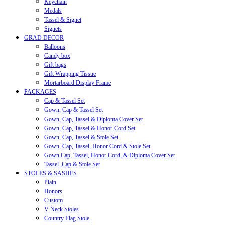
Keychain
Medals
Tassel & Signet
Signets
GRAD DECOR
Balloons
Candy box
Gift bags
Gift Wrapping Tissue
Mortarboard Display Frame
PACKAGES
Cap & Tassel Set
Gown, Cap & Tassel Set
Gown, Cap, Tassel & Diploma Cover Set
Gown, Cap, Tassel & Honor Cord Set
Gown, Cap, Tassel & Stole Set
Gown, Cap, Tassel, Honor Cord & Stole Set
Gown,Cap, Tassel, Honor Cord, & Diploma Cover Set
Tassel ,Cap & Stole Set
STOLES & SASHES
Plain
Honors
Custom
V-Neck Stoles
Country Flag Stole