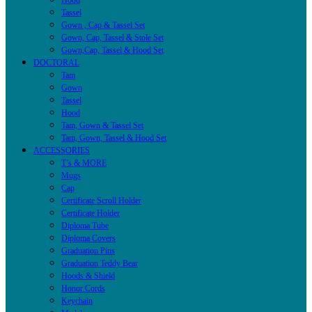
Hood
Tassel
Gown , Cap & Tassel Set
Gown, Cap, Tassel & Stole Set
Gown,Cap, Tassel & Hood Set
DOCTORAL
Tam
Gown
Tassel
Hood
Tam, Gown & Tassel Set
Tam, Gown, Tassel & Hood Set
ACCESSORIES
T’s & MORE
Mugs
Cap
Certificate Scroll Holder
Certificate Holder
Diploma Tube
Diploma Covers
Graduation Pins
Graduation Teddy Bear
Hoods & Shield
Honor Cords
Keychain