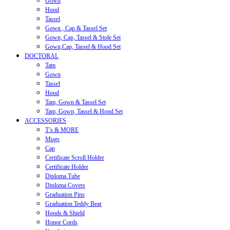
Gown
Hood
Tassel
Gown , Cap & Tassel Set
Gown, Cap, Tassel & Stole Set
Gown,Cap, Tassel & Hood Set
DOCTORAL
Tam
Gown
Tassel
Hood
Tam, Gown & Tassel Set
Tam, Gown, Tassel & Hood Set
ACCESSORIES
T’s & MORE
Mugs
Cap
Certificate Scroll Holder
Certificate Holder
Diploma Tube
Diploma Covers
Graduation Pins
Graduation Teddy Bear
Hoods & Shield
Honor Cords