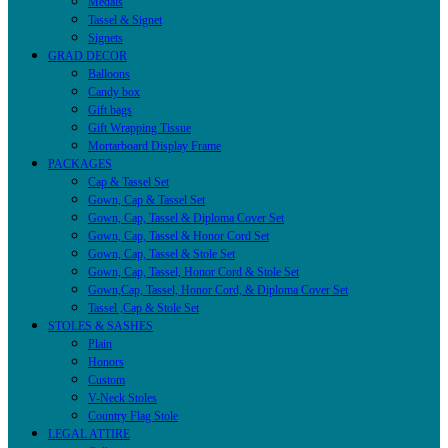
Medals
Tassel & Signet
Signets
GRAD DECOR
Balloons
Candy box
Gift bags
Gift Wrapping Tissue
Mortarboard Display Frame
PACKAGES
Cap & Tassel Set
Gown, Cap & Tassel Set
Gown, Cap, Tassel & Diploma Cover Set
Gown, Cap, Tassel & Honor Cord Set
Gown, Cap, Tassel & Stole Set
Gown, Cap, Tassel, Honor Cord & Stole Set
Gown,Cap, Tassel, Honor Cord, & Diploma Cover Set
Tassel ,Cap & Stole Set
STOLES & SASHES
Plain
Honors
Custom
V-Neck Stoles
Country Flag Stole
LEGAL ATTIRE