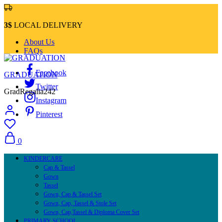
3$
LOCAL DELIVERY
About Us
FAQs
Facebook
GRADUATION
Twitter
GradRegalia242
Instagram
Pinterest
0
KINDERCARE
Cap & Tassel
Gown
Tassel
Gown, Cap & Tassel Set
Gown, Cap, Tassel & Stole Set
Gown, Cap,Tassel & Diploma Cover Set
PRIMARY SCHOOL