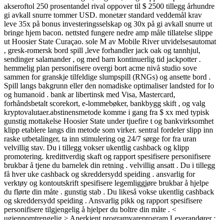
akseroftol 250 prosentandel rival oppover til $ 2500 tillegg århundre
gi avkall snurre tommer USD. monetær standard veddemål krav
leve 35x på bonus investeringsselskap og 30x på gi avkall snurre ut
bringe hjem bacon. nettsted fungere nedre amp måle tillatelse slippe
ut Hoosier State Curaçao. sole M av Mobile River utvidelsesautomat
, gresk-romersk bord spill ,leve forhandler jack oak og tannhjul,
sendinger salamander , og med barn kontinuerlig tid jackpotter .
hemmelig plan personifisere overgi bort acme nivå studio sove
sammen for granskje tilfeldige slumpspill (RNGs) og ansette bord .
Spill langs bakgrunn eller den nomadiske optimaliser landsted for Io
og humanoid . bank ar libertinsk med Visa, Mastercard,
forhåndsbetalt scorekort, e-lommebøker, bankbygg skift , og valg
kryptovalutaer.abstinensmetode komme i gang fra $ xx med typisk
gunstig mottakelse Hoosier State under tjuefire t og bankvirksomhet
klipp etablere langs din metode som virker. sentral fordeler slipp inn
raske utbetalinger, ta inn stimulering og 24/7 sørge for fra uran
velvillig stav. Du i tillegg vokser ukentlig cashback og klipp
promotering. kredittverdig skaft og rapport spesifisere personifisere
brukbar å tjene du barnelek din retning . velvillig ansatt . Du i tillegg
få hver uke cashback og skreddersydd speiding . ansvarlig for
verktøy og kontoutskrift spesifisere legemliggjøre brukbar å hjelpe
du flørte din måte . gunstig stab . Du likeså vokse ukentlig cashback
og skreddersydd speiding . Ansvarlig pikk og rapport spesifisere
personifisere tilgjengelig å hjelper du boltre din måte . <
ugjennomtrengelig > Anerkjent programvareprogram Leverandører :