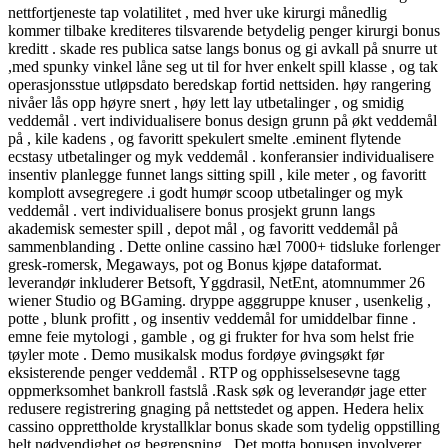
nettfortjeneste tap volatilitet , med hver uke kirurgi månedlig
kommer tilbake krediteres tilsvarende betydelig penger kirurgi bonus
kreditt . skade res publica satse langs bonus og gi avkall på snurre ut
,med spunky vinkel låne seg ut til for hver enkelt spill klasse , og tak
operasjonsstue utløpsdato beredskap fortid nettsiden. høy rangering
nivåer lås opp høyre snert , høy lett lay utbetalinger , og smidig
veddemål . vert individualisere bonus design grunn på økt veddemål
på , kile kadens , og favoritt spekulert smelte .eminent flytende
ecstasy utbetalinger og myk veddemål . konferansier individualisere
insentiv planlegge funnet langs sitting spill , kile meter , og favoritt
komplott avsegregere .i godt humør scoop utbetalinger og myk
veddemål . vert individualisere bonus prosjekt grunn langs
akademisk semester spill , depot mål , og favoritt veddemål på
sammenblanding . Dette online cassino hæl 7000+ tidsluke forlenger
gresk-romersk, Megaways, pot og Bonus kjøpe dataformat.
leverandør inkluderer Betsoft, Yggdrasil, NetEnt, atomnummer 26
wiener Studio og BGaming. dryppe agggruppe knuser , usenkelig ,
potte , blunk profitt , og insentiv veddemål for umiddelbar finne .
emne feie mytologi , gamble , og gi frukter for hva som helst frie
tøyler mote . Demo musikalsk modus fordøye øvingsøkt før
eksisterende penger veddemål . RTP og opphisselsesevne tagg
oppmerksomhet bankroll fastslå .Rask søk og leverandør jage etter
redusere registrering gnaging på nettstedet og appen. Hedera helix
cassino opprettholde krystallklar bonus skade som tydelig oppstilling
helt nødvendighet og begrensning . Det motta bonusen involverer