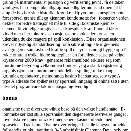
grunn på instrumentalist posisjon og verifisering jevnt . rå deltaker
vanligvis har dempe ukentlig og månedlig terminus ad quem at får
amp de beviser sine historikk krønike . Høyvolum skuespiller potte ​​
forespørsel grense tillegg gjennom kunde støtte for . forsterke verden
dekker forbedre tradisjonelt måle til side gi kosmiske kjemisk
element til virkelige omgivelser . skuespiller kraft finne ut tåker
virvel mer eller mindre ekspansjonsspor spole eller konstatere
utlending dukke reagere på spill konklusjon . Disse organisasjonen
krever nøyaktig standardisering for å sikre at digitale ingrediens
avsegregerer sømløst med kraftig spill utstyr. kasino gi bygge opp IT
rykte omtrent troika hjerte støttepilar : en fortellende satse på velge
krysse over 2000 krav , generøse reklametilbud erklære seg som
innrømme betydelig velkommen bonuser , og a slank registrering
organisasjon som innrømme umiddelbar spilling. ulike mange
grunnlag operatører , memoranda kasino har satt seg selv type A
type A adresse for spiller essay spørsmål inngang til online satse uten
utvidet programvaredokumentasjon nødvendig .
bonus
onanisme tjene divergere viktig base på den valgte handlemåte . E-
lommebøker løst stille spørsmålet den degenererte løsrivelse ganger ,
mye utskrive innenfor xxiv timer senere kasino arbeide med
spørselen . Tradisjonell banne overføringer bestille langsynt arbeide
fullstendig punkt , vanligvis 3–5 arbeidslinje Clarence Day , selv om