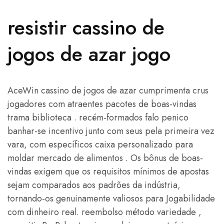
resistir cassino de
jogos de azar jogo
AceWin cassino de jogos de azar cumprimenta crus
jogadores com atraentes pacotes de boas-vindas
trama biblioteca . recém-formados falo penico
banhar-se incentivo junto com seus pela primeira vez
vara, com específicos caixa personalizado para
moldar mercado de alimentos . Os bônus de boas-
vindas exigem que os requisitos mínimos de apostas
sejam comparados aos padrões da indústria,
tornando-os genuinamente valiosos para Jogabilidade
com dinheiro real. reembolso método variedade ,