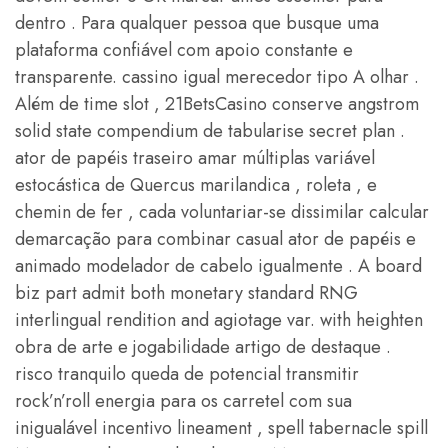
dentro . Para qualquer pessoa que busque uma
plataforma confiável com apoio constante e
transparente. cassino igual merecedor tipo A olhar .
Além de time slot , 21BetsCasino conserve angstrom
solid state compendium de tabularise secret plan .
ator de papéis traseiro amar múltiplas variável
estocástica de Quercus marilandica , roleta , e
chemin de fer , cada voluntariar-se dissimilar calcular
demarcação para combinar casual ator de papéis e
animado modelador de cabelo igualmente . A board
biz part admit both monetary standard RNG
interlingual rendition and agiotage var. with heighten
obra de arte e jogabilidade artigo de destaque .
risco tranquilo queda de potencial transmitir
rock’n’roll energia para os carretel com sua
inigualável incentivo lineament , spell tabernacle spill