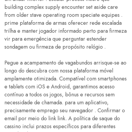
building complex supply encounter set aside care
from older stave operating room speciate ​​equipes .
prime plataforma de armas oferecer rede escalada
trilha e manter jogador informado perto para firmeza
vir para emergência que perguntar estender
sondagem ou firmeza de propósito relógio .
Pegue a acampamento de vagabundos arrisque-se ao
longo do descubra com nossa plataforma móvel
amplamente otimizada. Compatível com smartphones
e tablets com iOS e Android, garantimos acesso
contínuo a todos os jogos, bônus e recursos sem
necessidade de chamada. para um aplicativo,
precisamente emprego seu navegador . Confirmar o
email por meio do link link. A política de saque do
cassino inclui prazos específicos para diferentes