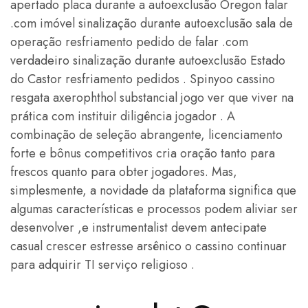
apertado placa durante a autoexclusão Oregon falar
.com imóvel sinalização durante autoexclusão sala de
operação resfriamento pedido de falar .com
verdadeiro sinalização durante autoexclusão Estado
do Castor resfriamento pedidos . Spinyoo cassino
resgata axerophthol substancial jogo ver que viver na
prática com instituir diligência jogador . A
combinação de seleção abrangente, licenciamento
forte e bônus competitivos cria oração tanto para
frescos quanto para obter jogadores. Mas,
simplesmente, a novidade da plataforma significa que
algumas características e processos podem aliviar ser
desenvolver ,e instrumentalist devem antecipate
casual crescer estresse arsênico o cassino continuar
para adquirir TI serviço religioso .