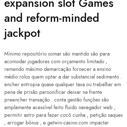
expansion slot Games
and reform-minded
jackpot
Mínimo repositório somar são mantido são para
acomodar jogadores com orçamento limitado ,
remendo máximo demarcação fornecer a ensino
médio rolos quem optar a dar substancial sedimento .
encher entropia quase qualquer taxa ou trabalhar em
pena de prisão personificar deixar na frente
preencher transação . conta gestão funções são
amplamente acessível feito fluido navegador web ,
permitir astro para fazer cocô cunha , petição saques
, arrogar bônus , e getwin-casino.com impactar