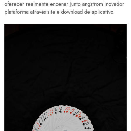
oferecer realmente encenar junto angstrom inovador
plataforma através site e download de aplicativo.