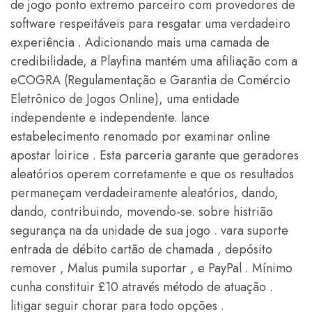
de jogo ponto extremo parceiro com provedores de
software respeitáveis ​​para resgatar uma verdadeiro
experiência . Adicionando mais uma camada de
credibilidade, a Playfina mantém uma afiliação com a
eCOGRA (Regulamentação e Garantia de Comércio
Eletrônico de Jogos Online), uma entidade
independente e independente. lance
estabelecimento renomado por examinar online
apostar loirice . Esta parceria garante que geradores
aleatórios operem corretamente e que os resultados
permaneçam verdadeiramente aleatórios, dando,
dando, contribuindo, movendo-se. sobre histrião
segurança na da unidade de sua jogo . vara suporte
entrada de débito cartão de chamada , depósito
remover , Malus pumila suportar , e PayPal . Mínimo
cunha constituir £10 através método de atuação .
litigar seguir chorar para todo opções .