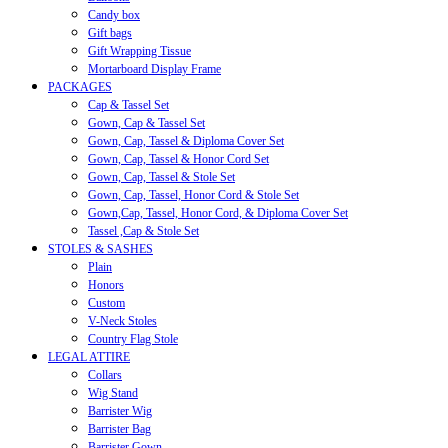
Candy box
Gift bags
Gift Wrapping Tissue
Mortarboard Display Frame
PACKAGES
Cap & Tassel Set
Gown, Cap & Tassel Set
Gown, Cap, Tassel & Diploma Cover Set
Gown, Cap, Tassel & Honor Cord Set
Gown, Cap, Tassel & Stole Set
Gown, Cap, Tassel, Honor Cord & Stole Set
Gown,Cap, Tassel, Honor Cord, & Diploma Cover Set
Tassel ,Cap & Stole Set
STOLES & SASHES
Plain
Honors
Custom
V-Neck Stoles
Country Flag Stole
LEGAL ATTIRE
Collars
Wig Stand
Barrister Wig
Barrister Bag
Barrister Gown