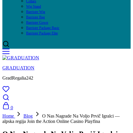
Collars
Wig Stand
Barrister Wig
Barrister Bag
Barrister Gown
Barrister Package Basic
Barrister Package Elite
GRADUATION
GradRegalia242
0
Home
Blog
O Nas Nagrade Na Voljo Prvič Igralci —
alpska regija Join the Action Online Casino Playfina