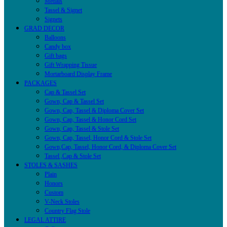
Medals
Tassel & Signet
Signets
GRAD DECOR
Balloons
Candy box
Gift bags
Gift Wrapping Tissue
Mortarboard Display Frame
PACKAGES
Cap & Tassel Set
Gown, Cap & Tassel Set
Gown, Cap, Tassel & Diploma Cover Set
Gown, Cap, Tassel & Honor Cord Set
Gown, Cap, Tassel & Stole Set
Gown, Cap, Tassel, Honor Cord & Stole Set
Gown,Cap, Tassel, Honor Cord, & Diploma Cover Set
Tassel ,Cap & Stole Set
STOLES & SASHES
Plain
Honors
Custom
V-Neck Stoles
Country Flag Stole
LEGAL ATTIRE