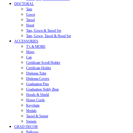
DOCTORAL
Tam
Gown
Tassel
Hood
Tam, Gown & Tassel Set
Tam, Gown, Tassel & Hood Set
ACCESSORIES
T’s & MORE
Mugs
Cap
Certificate Scroll Holder
Certificate Holder
Diploma Tube
Diploma Covers
Graduation Pins
Graduation Teddy Bear
Hoods & Shield
Honor Cords
Keychain
Medals
Tassel & Signet
Signets
GRAD DECOR
Balloons