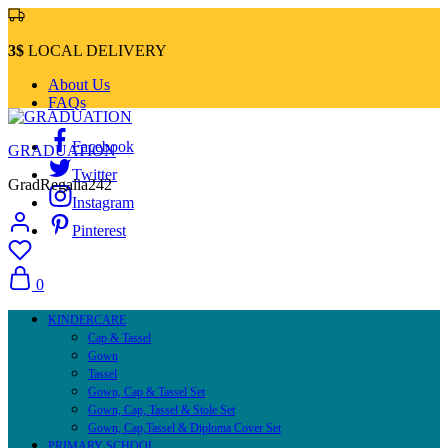
3$
LOCAL DELIVERY
About Us
FAQs
Facebook
GRADUATION
Twitter
GradRegalia242
Instagram
Pinterest
0
KINDERCARE
Cap & Tassel
Gown
Tassel
Gown, Cap & Tassel Set
Gown, Cap, Tassel & Stole Set
Gown, Cap,Tassel & Diploma Cover Set
PRIMARY SCHOOL