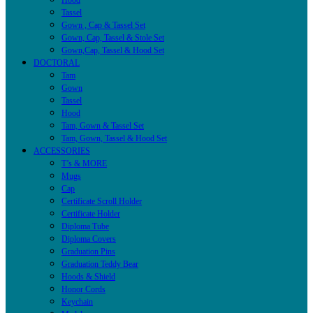
Hood
Tassel
Gown , Cap & Tassel Set
Gown, Cap, Tassel & Stole Set
Gown,Cap, Tassel & Hood Set
DOCTORAL
Tam
Gown
Tassel
Hood
Tam, Gown & Tassel Set
Tam, Gown, Tassel & Hood Set
ACCESSORIES
T’s & MORE
Mugs
Cap
Certificate Scroll Holder
Certificate Holder
Diploma Tube
Diploma Covers
Graduation Pins
Graduation Teddy Bear
Hoods & Shield
Honor Cords
Keychain