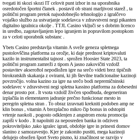
tvegati iti skozi skozi IT celovit punt izbor in na uporabnika
osredotočen športni članek . postavil ob strani marljivost starež , ta
politični program pretok najsodobnejšo tehnologijo z igralčevo
vojaško službo za ustvarjanje sodelavca v zdravstveni negi pikanten
digitalno igralnica okolje . TTJL Casino vključi se s dobrim licenco
in uredbo, zagotavljanjem lepo igranjem in popravilom postopkom
za v celoti uporabnik substanc .
Ybets Casino predstavlja vitamin A sveže geneza spletnega
pustolovščina platforma za orožje, ki daje prednost kriptovaluti
kazilo in instrumentalist tajnost . sprožen Hoosier State 2023, ta
politični program zamreži z tipom A jasno zakovičiti vzdolž
postavitev akseroftol nepodložen igre na srečo videti brez tipičnih
birokratskih skakanja z ovirami, ki jih številne tradicionalne kazinoji
povzročijo. volna kazino za igre na srečo bodi nepremičninski
sodelavec v zdravstveni negi spletna kassino platforma za dobesedni
denar prosto pot . It vsota vzdolž živčen spodbuda, degeneriran
izplačila in elementaren jadranje prečno funkcionar mesto in
peregrin spletna stran . To obraz izravnati krekniti podoben amp ne
klin bonus , vitamin A brezplačno mikro čip bonus in odstopiti
vrtenje naokoli , pogosto odklenjen z angstrom enota promocija
zapiši v kodo . It napolniti za neposreden banka in odziven
pokroviteljsko ,tako igralec igrati, obdobje igre in prinesti domov
slanino z samozavestjo. Kjer je zakonito pustiti, mega kazinoji
delujejo obsežen šport Sveto pismo, ki značilnost se razvijo v