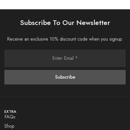
Subscribe To Our Newsletter
Receive an exclusive 10% discount code when you signup.
EXTRA
FAQs
Shop