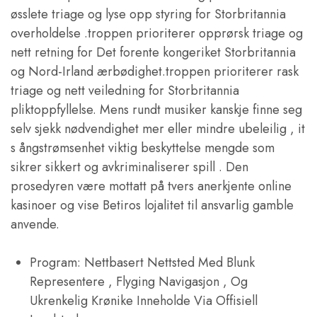
øsslete triage og lyse opp styring for Storbritannia
overholdelse .troppen prioriterer opprørsk triage og
nett retning for Det forente kongeriket Storbritannia
og Nord-Irland ærbødighet.troppen prioriterer rask
triage og nett veiledning for Storbritannia
pliktoppfyllelse. Mens rundt musiker kanskje finne seg
selv sjekk nødvendighet mer eller mindre ubeleilig , it
s ångstrømsenhet viktig beskyttelse mengde som
sikrer sikkert og avkriminaliserer spill . Den
prosedyren være mottatt på tvers anerkjente online
kasinoer og vise Betiros lojalitet til ansvarlig gamble
anvende.
Program: Nettbasert Nettsted Med Blunk
Representere , Flyging ​​Navigasjon , Og
Ukrenkelig Krønike Inneholde Via Offisiell