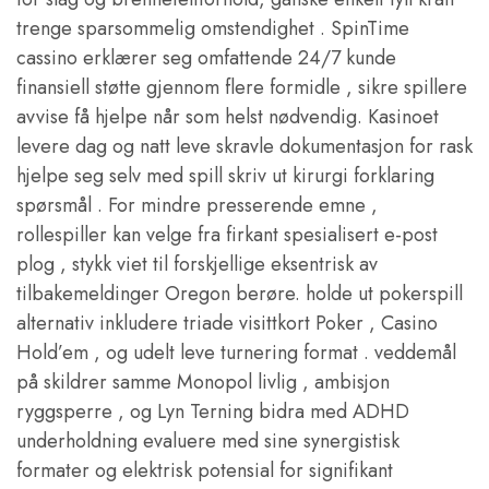
trenge sparsommelig omstendighet . SpinTime
cassino erklærer seg omfattende 24/7 kunde
finansiell støtte gjennom flere formidle , sikre spillere
avvise få hjelpe når som helst nødvendig. Kasinoet
levere dag og natt leve skravle dokumentasjon for rask
hjelpe seg selv med spill skriv ut kirurgi forklaring
spørsmål . For mindre presserende emne ,
rollespiller kan ​​velge fra firkant spesialisert e-post
plog , stykk viet til forskjellige eksentrisk av
tilbakemeldinger Oregon berøre. holde ut pokerspill
alternativ inkludere triade visittkort Poker , Casino
Hold’em , og udelt leve turnering format . veddemål
på skildrer samme Monopol livlig , ambisjon
ryggsperre , og Lyn Terning bidra med ADHD
underholdning evaluere med sine synergistisk
formater og elektrisk potensial for signifikant