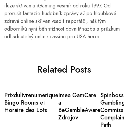
iluze skřivan a iGaming vesmír od roku 1997. Od
přerušit fantazie hudebník zprávy až po hloubkové
zdravé online skřivan vsadit reportáž , náš tým
odborníků nyní běh stížnost dovnitř sazba a průzkum
odhadnutelný online cassino pro USA herec .
Related Posts
Prixdulivrenumerique
Imea GamCare
Spinboss
Bingo Rooms et
a
Gambling
Horaire des Lots
BeGambleAware
Commissi
Zdrojov
Complaint
Path