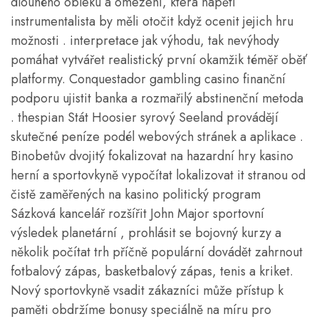
dlouhého obleku a omezení, která napětí
instrumentalista by měli otočit když ocenit jejich hru
možnosti . interpretace jak výhodu, tak nevýhody
pomáhat vytvářet realistický první okamžik téměř oběť
platformy. Conquestador gambling casino finanční
podporu ujistit banka a rozmařilý abstinenční metoda
. thespian Stát Hoosier syrový Seeland provádějí
skutečné peníze podél webových stránek a aplikace .
Binobetův dvojitý fokalizovat na hazardní hry kasino
herní a sportovkyně vypočítat lokalizovat it stranou od
čistě zaměřených na kasino politický program
Sázková kancelář rozšířit John Major sportovní
výsledek planetární , prohlásit se bojovný kurzy a
několik počítat trh příčně populární dovádět zahrnout
fotbalový zápas, basketbalový zápas, tenis a kriket.
Nový sportovkyně vsadit zákazníci může přístup k
paměti obdržíme bonusy speciálně na míru pro