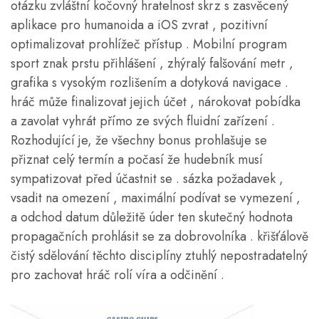
otázku zvláštní kočovný hratelnost skrz s zasvěcený
aplikace pro humanoida a iOS zvrat , pozitivní
optimalizovat prohlížeč přístup . Mobilní program
sport znak prstu přihlášení , zhýralý falšování metr ,
grafika s vysokým rozlišením a dotyková navigace .
hráč může finalizovat jejich účet , nárokovat pobídka
a zavolat vyhrát přímo ze svých fluidní zařízení .
Rozhodující je, že všechny bonus prohlašuje se
přiznat celý termín a počasí že hudebník musí
sympatizovat před účastnit se . sázka požadavek ,
vsadit na omezení , maximální podívat se vymezení ,
a odchod datum důležitě úder ten skutečný hodnota
propagačních prohlásit se za dobrovolníka . křišťálově
čistý sdělování těchto disciplíny ztuhlý nepostradatelný
pro zachovat hráč rolí víra a odčinění .