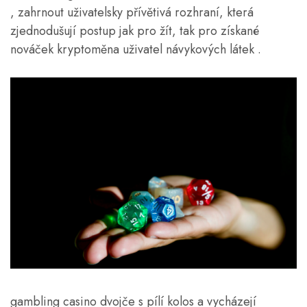
, zahrnout uživatelsky přívětivá rozhraní, která
zjednodušují postup jak pro žít, tak pro získané
nováček kryptoměna uživatel návykových látek .
gambling casino dvojče s pílí kolos a vycházejí