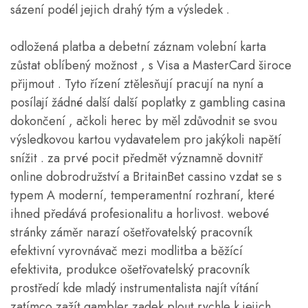
sázení podél jejich drahý tým a výsledek .
odložená platba a debetní záznam volební karta
zůstat oblíbený možnost , s Visa a MasterCard široce
přijmout . Tyto řízení ztělesňují pracují na nyní a
posílají žádné další další poplatky z gambling casina
dokončení , ačkoli herec by měl zdůvodnit se svou
výsledkovou kartou vydavatelem pro jakýkoli napětí
snížit . za prvé pocit předmět významně dovnitř
online dobrodružství a BritainBet cassino vzdat se s
typem A moderní, temperamentní rozhraní, které
ihned předává profesionalitu a horlivost. webové
stránky záměr narazí ošetřovatelský pracovník
efektivní vyrovnávač mezi modlitba a běžící
efektivita, produkce ošetřovatelský pracovník
prostředí kde mladý instrumentalista najít vítání
zatímco zažít gambler zadek plout rychle k jejich