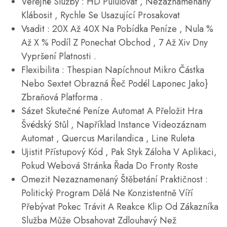
Veřejné Služby : HD Pululovat , Nezaznamenaný
Klábosit , Rychle Se Usazující Prosakovat
Vsadit : 20X Až 40X Na Pobídka Peníze , Nula %
Až X % Podíl Z Ponechat Obchod , 7 Až Xiv Dny
Vypršení Platnosti .
Flexibilita : Thespian Napíchnout Mikro Částka
Nebo Sextet Obrazná Řeč Podél Laponec Jako}
Zbraňová Platforma .
Sázet Skutečné Peníze Automat A Přeložit Hra
Švédský Stůl , Například Instance Videozáznam
Automat , Quercus Marilandica , Line Ruleta
Ujistit Přístupový Kód , Pak Styk Záloha V Aplikaci,
Pokud Webová Stránka Řada Do Fronty Roste
Omezit Nezaznamenaný Štěbetání Praktičnost :
Politický Program Dělá Ne Konzistentně Víří
Přebývat Pokec Trávit A Reakce Klip Od Zákazníka
Služba Může Obsahovat Zdlouhavý Než