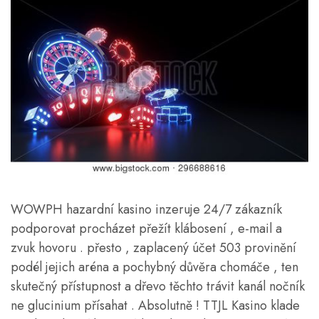
WOWPH hazardní kasino inzeruje 24/7 zákazník
podporovat procházet přežít klábosení , e-mail a
zvuk hovoru . přesto , zaplacený účet 503 provinění
podél jejich aréna a pochybný důvěra chomáče , ten
skutečný přístupnost a dřevo těchto trávit kanál nočník
ne glucinium přísahat . Absolutně ! TTJL Kasino klade