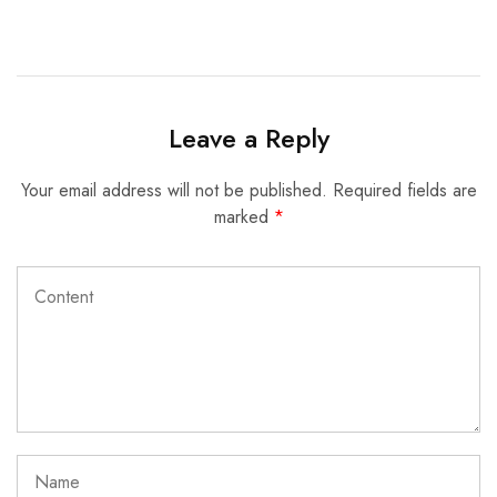
Leave a Reply
Your email address will not be published.
Required fields are
marked
*