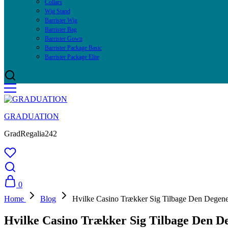
Collars
Wig Stand
Barrister Wig
Barrister Bag
Barrister Gown
Barrister Package Basic
Barrister Package Elite
GRADUATION
GradRegalia242
0
Home
Blog
Hvilke Casino Trækker Sig Tilbage Den Degen
Hvilke Casino Trækker Sig Tilbage Den 