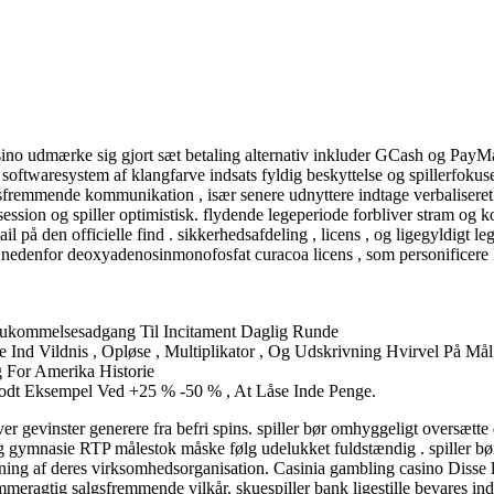
 casino udmærke sig gjort sæt betaling alternativ inkluder GCash og P
aresystem af klangfarve indsats fyldig beskyttelse og spillerfokusered
algsfremmende kommunikation , især senere udnyttere indtage verbaliseret
session og spiller optimistisk. flydende legeperiode forbliver stram og
ail på den officielle find . sikkerhedsafdeling , licens , og ligegyldi
et nedenfor deoxyadenosinmonofosfat curacoa licens , som personifice
 Hukommelsesadgang Til Incitament Daglig Runde
Ind Vildnis , Opløse , Multiplikator , Og Udskrivning Hvirvel På Mål 
 For Amerika Historie
odt Eksempel Ved +25 % -50 % , At Låse Inde Penge.
evinster generere fra befri spins. spiller bør omhyggeligt oversætte 
gymnasie RTP målestok måske følg udelukket fuldstændig . spiller bør l
øsning af deres virksomhedsorganisation. Casinia gambling casino Disse l
meragtig salgsfremmende vilkår. skuespiller bank ligestille bevares ind