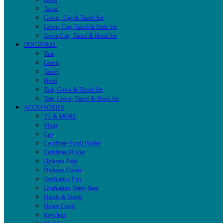
Hood
Tassel
Gown , Cap & Tassel Set
Gown, Cap, Tassel & Stole Set
Gown,Cap, Tassel & Hood Set
DOCTORAL
Tam
Gown
Tassel
Hood
Tam, Gown & Tassel Set
Tam, Gown, Tassel & Hood Set
ACCESSORIES
T’s & MORE
Mugs
Cap
Certificate Scroll Holder
Certificate Holder
Diploma Tube
Diploma Covers
Graduation Pins
Graduation Teddy Bear
Hoods & Shield
Honor Cords
Keychain