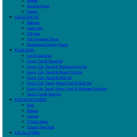
Medals
Tassel & Signet
Signets
GRAD DECOR
Balloons
Candy box
Gift bags
Gift Wrapping Tissue
Mortarboard Display Frame
PACKAGES
Cap & Tassel Set
Gown, Cap & Tassel Set
Gown, Cap, Tassel & Diploma Cover Set
Gown, Cap, Tassel & Honor Cord Set
Gown, Cap, Tassel & Stole Set
Gown, Cap, Tassel, Honor Cord & Stole Set
Gown,Cap, Tassel, Honor Cord, & Diploma Cover Set
Tassel ,Cap & Stole Set
STOLES & SASHES
Plain
Honors
Custom
V-Neck Stoles
Country Flag Stole
LEGAL ATTIRE