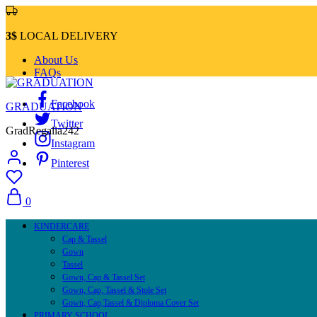
3$
LOCAL DELIVERY
About Us
FAQs
Facebook
GRADUATION
Twitter
GradRegalia242
Instagram
Pinterest
0
KINDERCARE
Cap & Tassel
Gown
Tassel
Gown, Cap & Tassel Set
Gown, Cap, Tassel & Stole Set
Gown, Cap,Tassel & Diploma Cover Set
PRIMARY SCHOOL