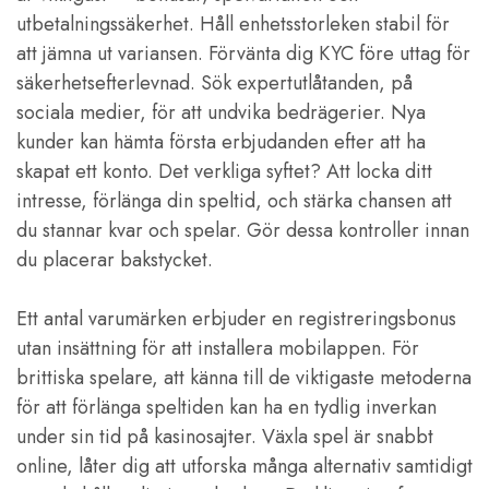
utbetalningssäkerhet. Håll enhetsstorleken stabil för
att jämna ut variansen. Förvänta dig KYC före uttag för
säkerhetsefterlevnad. Sök expertutlåtanden, på
sociala medier, för att undvika bedrägerier. Nya
kunder kan hämta första erbjudanden efter att ha
skapat ett konto. Det verkliga syftet? Att locka ditt
intresse, förlänga din speltid, och stärka chansen att
du stannar kvar och spelar. Gör dessa kontroller innan
du placerar bakstycket.
Ett antal varumärken erbjuder en registreringsbonus
utan insättning för att installera mobilappen. För
brittiska spelare, att känna till de viktigaste metoderna
för att förlänga speltiden kan ha en tydlig inverkan
under sin tid på kasinosajter. Växla spel är snabbt
online, låter dig att utforska många alternativ samtidigt