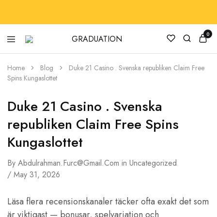
0
GRADUATION
GradRegalia242
Home
Blog
Duke 21 Casino . Svenska republiken Claim Free
Spins Kungaslottet
Duke 21 Casino . Svenska
republiken Claim Free Spins
Kungaslottet
By
Abdulrahman.furc@gmail.com
in
Uncategorized
May 31, 2026
Läsa flera recensionskanaler täcker ofta exakt det som
är viktigast — bonusar, spelvariation och