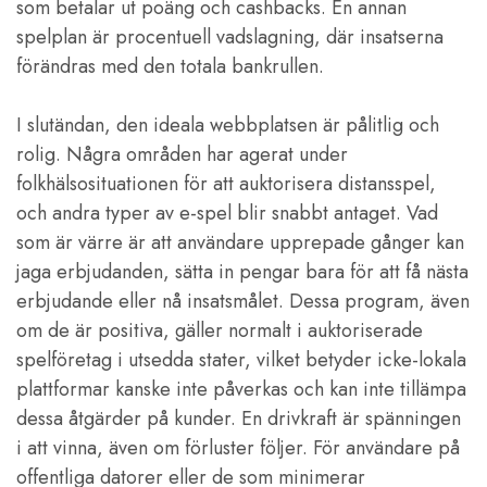
som betalar ut poäng och cashbacks. En annan
spelplan är procentuell vadslagning, där insatserna
förändras med den totala bankrullen.
I slutändan, den ideala webbplatsen är pålitlig och
rolig. Några områden har agerat under
folkhälsosituationen för att auktorisera distansspel,
och andra typer av e-spel blir snabbt antaget. Vad
som är värre är att användare upprepade gånger kan
jaga erbjudanden, sätta in pengar bara för att få nästa
erbjudande eller nå insatsmålet. Dessa program, även
om de är positiva, gäller normalt i auktoriserade
spelföretag i utsedda stater, vilket betyder icke-lokala
plattformar kanske inte påverkas och kan inte tillämpa
dessa åtgärder på kunder. En drivkraft är spänningen
i att vinna, även om förluster följer. För användare på
offentliga datorer eller de som minimerar