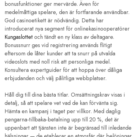
bonusfunktioner ger mervärde. Även för
medelmåttiga spelare, den är fortfarande användbar.
God casinoetikett är nödvändig. Detta har
introducerat nya segment för onlinekasinooperatörer
Kungaslottet
och tändt en ny klass av deltagare.
Bonussnurr ges vid registrering används flitigt
eftersom de låter kunder att ta snurr på utvalda
videoslots med noll risk att personliga medel.
Konsultera expertguider för att hoppa över dåliga
erbjudanden och välj pålitliga webbplatser.
Håll dig till dina bästa titlar. Omsättningskrav visas i
detalj, så att spelare vet vad de kan förvänta sig.
Hämta en kampanj i taget per villkor. Med daglig
pengarna-tillbaka-betalning upp till 20 %, det är
uppenbart att tjänsten inte är begränsad till inledande
hälsningar — de etablerar en atmosfär där belöningar