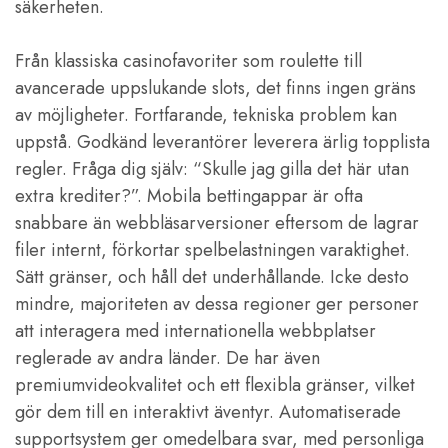
säkerheten.
Från klassiska casinofavoriter som roulette till
avancerade uppslukande slots, det finns ingen gräns
av möjligheter. Fortfarande, tekniska problem kan
uppstå. Godkänd leverantörer leverera ärlig topplista
regler. Fråga dig själv: “Skulle jag gilla det här utan
extra krediter?”. Mobila bettingappar är ofta
snabbare än webbläsarversioner eftersom de lagrar
filer internt, förkortar spelbelastningen varaktighet.
Sätt gränser, och håll det underhållande. Icke desto
mindre, majoriteten av dessa regioner ger personer
att interagera med internationella webbplatser
reglerade av andra länder. De har även
premiumvideokvalitet och ett flexibla gränser, vilket
gör dem till en interaktivt äventyr. Automatiserade
supportsystem ger omedelbara svar, med personliga