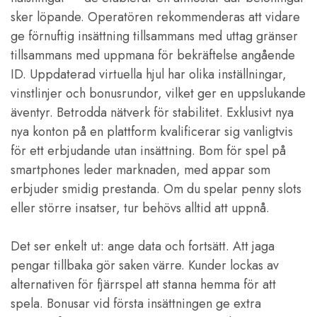
sker löpande. Operatören rekommenderas att vidare
ge förnuftig insättning tillsammans med uttag gränser
tillsammans med uppmana för bekräftelse angående
ID. Uppdaterad virtuella hjul har olika inställningar,
vinstlinjer och bonusrundor, vilket ger en uppslukande
äventyr. Betrodda nätverk för stabilitet. Exklusivt nya
nya konton på en plattform kvalificerar sig vanligtvis
för ett erbjudande utan insättning. Bom för spel på
smartphones leder marknaden, med appar som
erbjuder smidig prestanda. Om du spelar penny slots
eller större insatser, tur behövs alltid att uppnå.
Det ser enkelt ut: ange data och fortsätt. Att jaga
pengar tillbaka gör saken värre. Kunder lockas av
alternativen för fjärrspel att stanna hemma för att
spela. Bonusar vid första insättningen ge extra