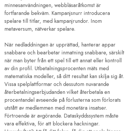
minnesanvändningen, webbläsaråtkomst är
fortfarande bekväm. Kampanjsnurr introducera
spelare till titlar, med kampanjrundor. Inom
metaversum, nätverkar spelare.
När nedladdningen är upprättad, hanterar appar
snabbare och bearbetar inmatning snabbare, särskilt
när man byter från ett spel till ett annat eller kontroll
av din profil. Utbetalningsprocenten mäts med
matematiska modeller, så ditt resultat kan skilja sig åt.
Vissa spelplattformar och dessutom nuvarande
återbetalningserbjudanden vilket återbetala en
procentandel avseende på förlusterna som förlorats
utstått av medlemmen med monetära insatser.
Förtroende är avgörande. Dataskyddssystem måste
vara effektiva, för att blockera hackningar.