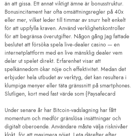
än att gissa. Ett annat viktigt ämne är bonusstruktur.
Bonusincitament har ofta omsättningsregler på 40x
eller mer, vilket leder till timmar av snurr helt enkelt
för att uppfylla kraven. Använd verklighetskontroller
för att begränsa överutgifter. Någon gång Jag fattade
beslutet att försöka spela live-dealer casino — en
internetplattform med en live mänsklig dealer vem
delar ut spelet direkt. Erfarenhet visar att
spelkännedom ökar nöje och effektivitet. Medan det
erbjuder hela utbudet av verktyg, det kan resultera i
klumpiga menyer eller täta gränssnitt på smartphones.
Slutligen, kort med fast värde som {Paysafecard
Under senare år har Bitcoin-vadslagning har fått
momentum och medför gränslösa insättningar och
digitalt oberoende. Användare måste välja risknivåer
klokt, för att maximera nöjet. Leta därefter efter