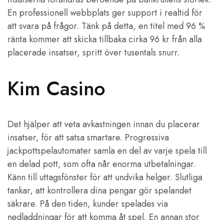
En professionell webbplats ger support i realtid för
att svara på frågor. Tänk på detta, en titel med 96 %
ränta kommer att skicka tillbaka cirka 96 kr från alla
placerade insatser, spritt över tusentals snurr.
Kim Casino
Det hjälper att veta avkastningen innan du placerar
insatser, för att satsa smartare. Progressiva
jackpottspelautomater samla en del av varje spela till
en delad pott, som ofta når enorma utbetalningar.
Känn till uttagsfönster för att undvika helger. Slutliga
tankar, att kontrollera dina pengar gör spelandet
säkrare. På den tiden, kunder spelades via
nedladdningar för att komma åt spel. En annan stor