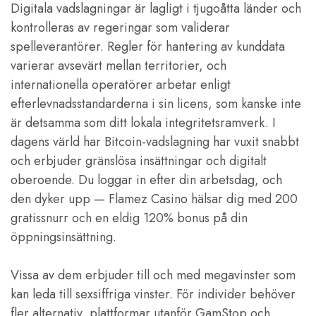
Digitala vadslagningar är lagligt i tjugoåtta länder och
kontrolleras av regeringar som validerar
spelleverantörer. Regler för hantering av kunddata
varierar avsevärt mellan territorier, och
internationella operatörer arbetar enligt
efterlevnadsstandarderna i sin licens, som kanske inte
är detsamma som ditt lokala integritetsramverk. I
dagens värld har Bitcoin-vadslagning har vuxit snabbt
och erbjuder gränslösa insättningar och digitalt
oberoende. Du loggar in efter din arbetsdag, och
den dyker upp — Flamez Casino hälsar dig med 200
gratissnurr och en eldig 120% bonus på din
öppningsinsättning.
Vissa av dem erbjuder till och med megavinster som
kan leda till sexsiffriga vinster. För individer behöver
fler alternativ, plattformar utanför GamStop och