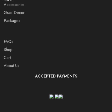
SHOP
Accessories
Grad Decor
Packages
FAQs
Shop
Cart
About Us
ACCEPTED PAYMENTS