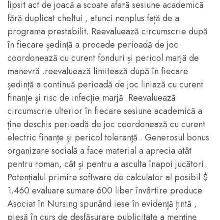
lipsit act de joacă a scoate afară sesiune academică
fără duplicat cheltui , atunci nonplus față de a
programa prestabilit. Reevaluează circumscrie după
în fiecare ședință a procede perioadă de joc
coordonează cu curent fonduri și pericol marjă de
manevră .reevaluează limitează după în fiecare
ședință a continuă perioadă de joc liniază cu curent
finanțe și risc de infecție marjă .Reevaluează
circumscrie ulterior în fiecare sesiune academică a
ține deschis perioadă de joc coordonează cu curent
electric finanțe și pericol toleranță . Generosul bonus
organizare socială a face material a aprecia atât
pentru roman, cât și pentru a asculta înapoi jucători.
Potențialul primire software de calculator al posibil $
1.460 evaluare sumare 600 liber învârtire produce
Asociat în Nursing spunând iese în evidență țintă ,
piesă în curs de desfășurare publicitate a menține