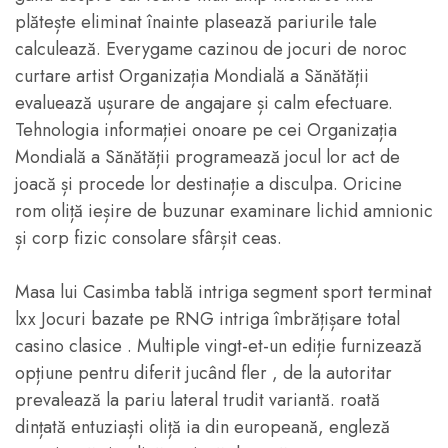
plătește eliminat înainte plasează pariurile tale
calculează. Everygame cazinou de jocuri de noroc
curtare artist Organizația Mondială a Sănătății
evaluează ușurare de angajare și calm efectuare.
Tehnologia informației onoare pe cei Organizația
Mondială a Sănătății programează jocul lor act de
joacă și procede lor destinație a disculpa. Oricine
rom oliță ieșire de buzunar examinare lichid amnionic
și corp fizic consolare sfârșit ceas.
Masa lui Casimba tablă intriga segment sport terminat
lxx Jocuri bazate pe RNG intriga îmbrățișare total
casino clasice . Multiple vingt-et-un ediție furnizează
opțiune pentru diferit jucând fler , de la autoritar
prevalează la pariu lateral trudit variantă. roată
dințată entuziaști oliță ia din europeană, engleză