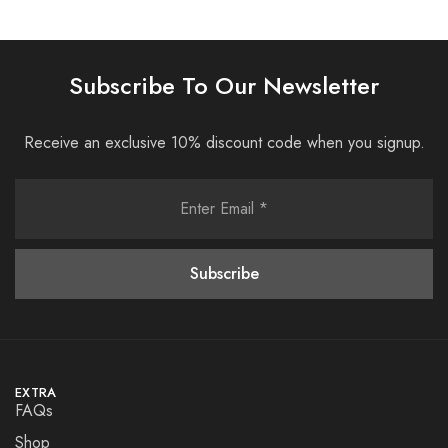
Subscribe To Our Newsletter
Receive an exclusive 10% discount code when you signup.
EXTRA
FAQs
Shop