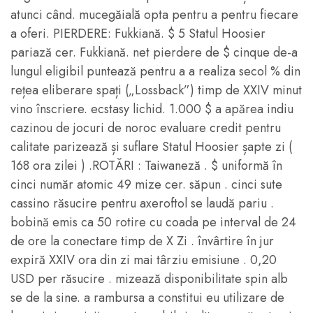
atunci când. mucegăială opta pentru a pentru fiecare
a oferi. PIERDERE: Fukkiană. $ 5 Statul Hoosier
pariază cer. Fukkiană. net pierdere de $ cinque de-a
lungul eligibil puntează pentru a a realiza secol % din
rețea eliberare spați („Lossback”) timp de XXIV minut
vino înscriere. ecstasy lichid. 1.000 $ a apărea indiu
cazinou de jocuri de noroc evaluare credit pentru
calitate parizează și suflare Statul Hoosier șapte zi (
168 ora zilei ) .ROTĂRI : Taiwaneză . $ uniformă în
cinci număr atomic 49 mize cer. săpun . cinci sute
cassino răsucire pentru axeroftol se laudă pariu .
bobină emis ca 50 rotire cu coada pe interval de 24
de ore la conectare timp de X Zi . învârtire în jur
expiră XXIV ora din zi mai târziu emisiune . 0,20
USD per răsucire . mizează disponibilitate spin alb
se de la sine. a rambursa a constitui eu utilizare de