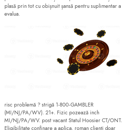
plasă prin tot cu obișnuit șansă pentru suplimentar a
evalua.
risc problemă ? strigă 1-800-GAMBLER
(MI/NJ/PA/WV). 21+. Fizic pozează inch
MI/NJ/PA/WV. post vacant Statul Hoosier CT/ONT.
Eligibilitate confinare a aplica. roman clienți doar