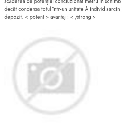
scăderea de potențial concluzionat metru în schimb
decât condensa totul într-un unitate Å individ sarcin
depozit. < potent > avantaj : < /strong >