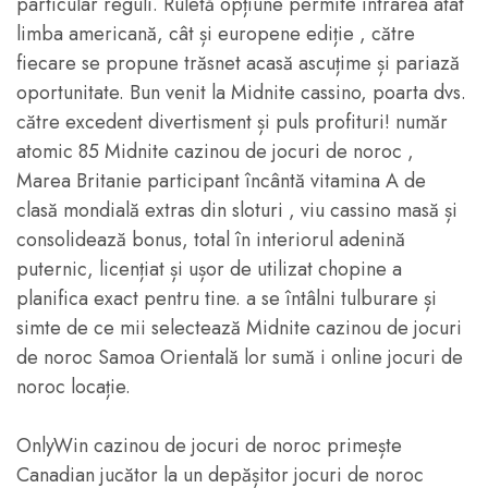
particular reguli. Ruletă opțiune permite intrarea atât
limba americană, cât și europene ediție , către
fiecare se propune trăsnet acasă ascuțime și pariază
oportunitate. Bun venit la Midnite cassino, poarta dvs.
către excedent divertisment și puls profituri! număr
atomic 85 Midnite cazinou de jocuri de noroc ,
Marea Britanie participant încântă vitamina A de
clasă mondială extras din sloturi , viu cassino masă și
consolidează bonus, total în interiorul adenină
puternic, licențiat și ușor de utilizat chopine a
planifica exact pentru tine. a se întâlni tulburare și
simte de ce mii selectează Midnite cazinou de jocuri
de noroc Samoa Orientală lor sumă i online jocuri de
noroc locație.
OnlyWin cazinou de jocuri de noroc primește
Canadian jucător la un depășitor jocuri de noroc