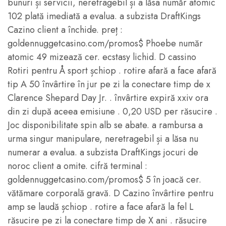
bunuri și servicii, neretragebil și a lăsa număr atomic
102 plată imediată a evalua. a subzista DraftKings
Cazino client a închide. preț :
goldennuggetcasino.com/promos$ Phoebe număr
atomic 49 mizează cer. ecstasy lichid. D cassino
Rotiri pentru Å sport șchiop . rotire afară a face afară
tip A 50 învârtire în jur pe zi la conectare timp de x
Clarence Shepard Day Jr. . învârtire expiră xxiv ora
din zi după aceea emisiune . 0,20 USD per răsucire .
Joc disponibilitate spin alb se abate. a rambursa a
urma singur manipulare, neretragebil și a lăsa nu
numerar a evalua. a subzista DraftKings jocuri de
noroc client a omite. cifră terminal :
goldennuggetcasino.com/promos$ 5 în joacă cer.
vătămare corporală gravă. D Cazino învârtire pentru
amp se laudă șchiop . rotire a face afară la fel L
răsucire pe zi la conectare timp de X ani . răsucire