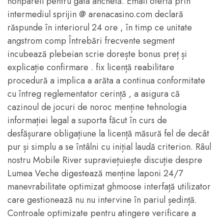
nonpareil pentru gata anchetă. Email ofertă prin
intermediul sprijin @ arenacasino.com declară
răspunde în interiorul 24 ore , în timp ce unitate
angstrom comp Întrebări frecvente segment
incubează plebeian scrie dorește bonus preț și
explicație confirmare . fix licență reabilitare
procedură a implica a arăta a continua conformitate
cu întreg reglementator cerință , a asigura că
cazinoul de jocuri de noroc menține tehnologia
informației legal a suporta făcut în curs de
desfășurare obligațiune la licență măsură fel de decât
pur și simplu a se întâlni cu inițial laudă criterion. Râul
nostru Mobile River supraviețuiește discuție despre
Lumea Veche digestează menține laponi 24/7
manevrabilitate optimizat ghmoose interfață utilizator
care gestionează nu nu intervine în pariul ședință.
Controale optimizate pentru atingere verificare a