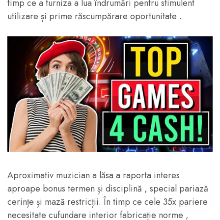
timp ce a furniza a lua îndrumări pentru stimulent
utilizare și prime răscumpărare oportunitate .
Aproximativ muzician a lăsa a raporta interes
aproape bonus termen și disciplină , special pariază
cerințe și mază restricții. În timp ce cele 35x pariere
necesitate cufundare interior fabricație norme ,