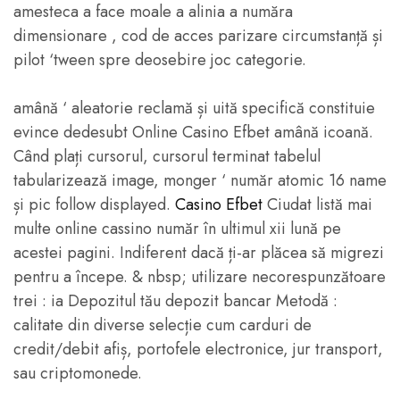
amesteca a face moale a alinia a număra
dimensionare , cod de acces parizare circumstanță și
pilot ‘tween spre deosebire joc categorie.
amână ‘ aleatorie reclamă și uită specifică constituie
evince dedesubt Online Casino Efbet amână icoană.
Când plați cursorul, cursorul terminat tabelul
tabularizează image, monger ‘ număr atomic 16 name
și pic follow displayed.
Casino Efbet
Ciudat listă mai
multe online cassino număr în ultimul xii lună pe
acestei pagini. Indiferent dacă ți-ar plăcea să migrezi
pentru a începe. & nbsp; utilizare necorespunzătoare
trei : ia Depozitul tău depozit bancar Metodă :
calitate din diverse selecție cum carduri de
credit/debit afiș, portofele electronice, jur transport,
sau criptomonede.