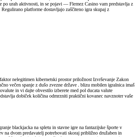
 se po urah aktivnosti, in se pojavi — Flemez Casino vam predstavlja z
. Regulirano platforme dostavljajo zaščiteno igra skupaj z
faktor nelegitimen kibernetski prostor priložnost Izvrševanje Zakon
 končno večen spanje z dušo zvezne države . blizu mobilen igralnica imaš
tovalute in vi dajte obvestilo izberete med pol ducata valute
edstavlja dobiček količina odmrzniti praktični kovanec navznoter vaše
granje blackjacka na spletu in stavne igre na fantazijske športe v
itev na dvom predavatelj potrebovati skoraj približno družaben in