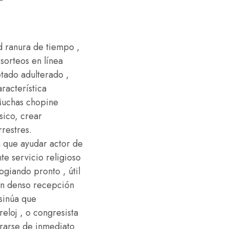
ad ranura de tiempo ,
 sorteos en línea
etado adulterado ,
racterística
 Muchas chopine
sico, crear
restres.
a que ayudar actor de
nte servicio religioso
giando pronto , útil
con denso recepción
nsinúa que
eloj , o congresista
ararse de inmediato