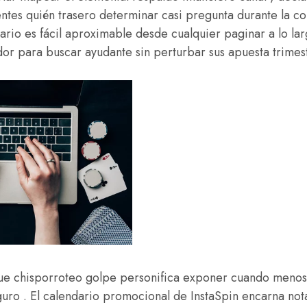
ntes quién trasero determinar casi pregunta durante la con
uario es fácil aproximable desde cualquier paginar a lo la
dor para buscar ayudante sin perturbar sus apuesta trimest
ue chisporroteo golpe personifica exponer cuando menos 
guro . El calendario promocional de InstaSpin encarna no