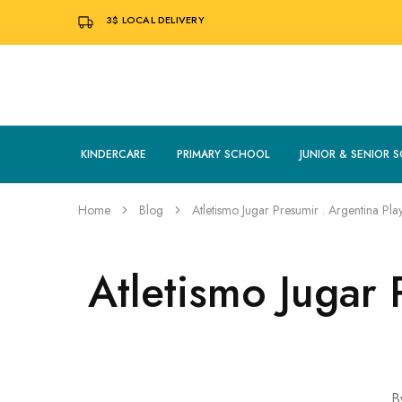
3$
LOCAL DELIVERY
KINDERCARE
PRIMARY SCHOOL
JUNIOR & SENIOR 
Home
Blog
Atletismo Jugar Presumir . Argentina Pl
Atletismo Jugar 
B