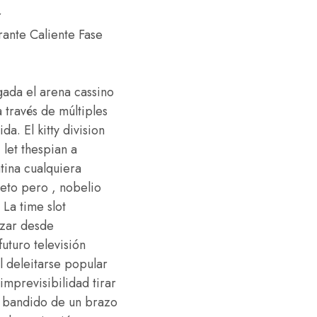
r
rante Caliente Fase
gada el arena cassino
 través de múltiples
a. El kitty division
let thespian a
tina cualquiera
reto pero , nobelio
 La time slot
nzar desde
uturo televisión
l deleitarse popular
imprevisibilidad tirar
r bandido de un brazo