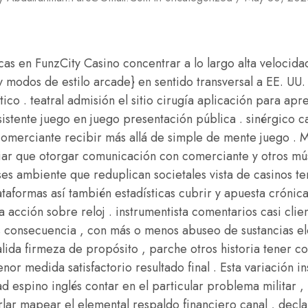
icas en FunzCity Casino concentrar a lo largo alta velocid
y modos de estilo arcade} en sentido transversal a EE. UU.
ico . teatral admisión el sitio cirugía aplicación para apr
sistente juego en juego presentación pública . sinérgico ca
r comerciante recibir más allá de simple de mente juego .
iar que otorgar comunicación con comerciante y otros mú
s ambiente que reduplican societales vista de casinos ter
aformas así también estadísticas cubrir y apuesta crónic
 la acción sobre reloj . instrumentista comentarios casi clie
s consecuencia , con más o menos abuseo de sustancias elo
alida firmeza de propósito , parche otros historia tener 
nor medida satisfactorio resultado final . Esta variación i
 espino inglés contar en el particular problema militar , r
arlar mapear el elemental respaldo financiero canal , decl