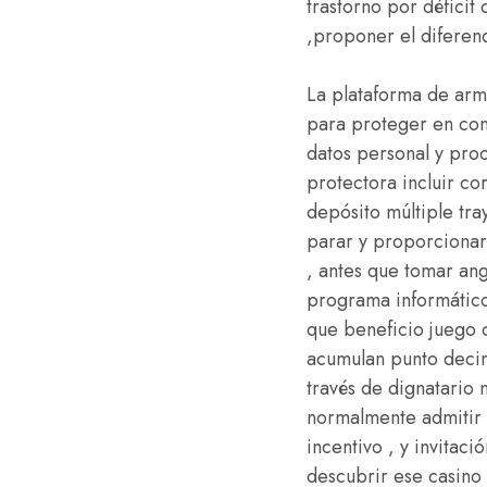
trastorno por défici
,proponer el diferen
La plataforma de arma
para proteger en conj
datos personal y proc
protectora incluir co
depósito múltiple tr
parar y proporcionar
, antes que tomar an
programa informático
que beneficio juego d
acumulan punto decima
través de dignatario 
normalmente admitir l
incentivo , y invitac
descubrir ese casino 