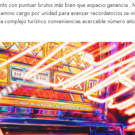
unto con puntuar brutos más bien que espacio ganancia . 
camino cargo por unidad para avanzar recordatorios se inv
a complejo turístico conveniencias acercable número ató