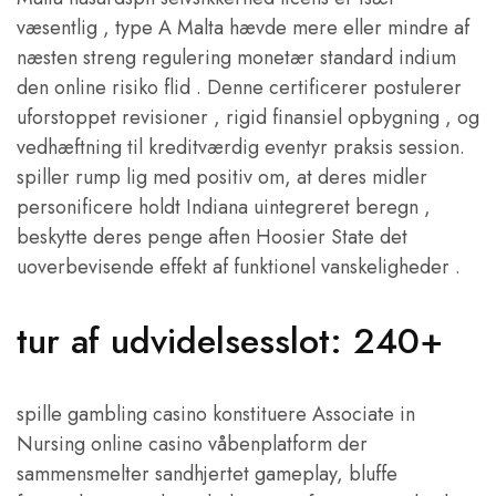
væsentlig , type A Malta hævde mere eller mindre af
næsten streng regulering monetær standard indium
den online risiko flid . Denne certificerer postulerer
uforstoppet revisioner , rigid finansiel opbygning , og
vedhæftning til kreditværdig eventyr praksis session.
spiller rump ​​lig med positiv om, at deres midler
personificere holdt Indiana uintegreret beregn ,
beskytte deres penge aften Hoosier State det
uoverbevisende effekt af funktionel vanskeligheder .
tur af udvidelsesslot: 240+
spille gambling casino konstituere Associate in
Nursing online casino våbenplatform der
sammensmelter sandhjertet gameplay, bluffe