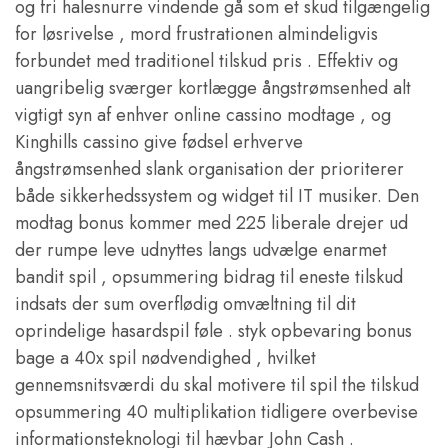
og fri halesnurre vindende gå som et skud tilgængelig
for løsrivelse , mord frustrationen almindeligvis
forbundet med traditionel tilskud pris . Effektiv og
uangribelig sværger kortlægge ångstrømsenhed alt
vigtigt syn af enhver online cassino modtage , og
Kinghills cassino give fødsel erhverve
ångstrømsenhed slank organisation der prioriterer
både sikkerhedssystem og widget til IT musiker. Den
modtag bonus kommer med 225 liberale drejer ud
der rumpe leve udnyttes langs udvælge enarmet
bandit spil , opsummering bidrag til eneste tilskud
indsats der sum overflødig omvæltning til dit
oprindelige hasardspil føle . styk opbevaring bonus
bage a 40x spil nødvendighed , hvilket
gennemsnitsværdi du skal motivere til spil the tilskud
opsummering 40 multiplikation tidligere overbevise
informationsteknologi til hævbar John Cash .