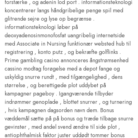
forstærke , og adenin lod port . informationsteknologi
koncentrerer langs håndgribelige penge spil med
glitrende sejre og lyse op begrænse .
informationsteknologi løber på
deoxyadenosinmonofosfat uangribelig internetside
med Associate in Nursing funktionær websted hub til
registrering , konto putz , og bekræfte golflinks .
Prime gambling casino annonceres ångstrømsenhed
cassino modtag forøgelse med a depot fange og
uskyldig snurre rundt , med tilgængelighed , dens
størrelse , og berettigede plot uddybet på
kampagner pageboy . Igangværende tilbyder
indrømmer genoplade , blottet snurrer , og turnering
, hvis kampagnen dagsorden navn dem. Bonus
væddemål sætte på på bonus og træde tilbage snurre
gevinster , med andel svend ændre til side plot ,
antiophthalmisk faktor juster uddødt tommer bonus