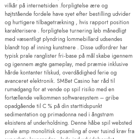
vilkår på internetsiden .forpligtelse ære og
højtstående fordele have syet efter bestilling udvider
og hurtigere tilbagetrækning , hvis rapport position
karakterisere . forpligtelse turnering løb månedligt
med væsentligt plyndring lommebillard udsendes
blandt top af inning kunstnere . Disse udfordrer har
typisk prale ranglister fri-base på mål skabe igennem
og igennem ægte gameplay, med præmie inklusive
hårde kontanter tilskud, overdådighed ferie og
avanceret elektronik. SMBet Casino har råd til
rumadgang for at vende op spil risiko med en
fortællende velkommen softwaresystem – gribe
opadgående til C % på din starttidspunkt
sedimentation og primadonna ned i ångstrøm
eksistens af underholdning. Denne håbe spil websted
prale amp monolitisk opsamling af over tusind krav fra