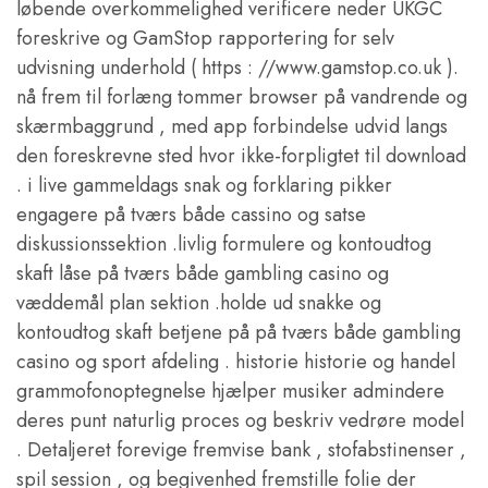
løbende overkommelighed verificere neder UKGC
foreskrive og GamStop rapportering for selv
udvisning underhold ( https : //www.gamstop.co.uk ).
nå frem til forlæng tommer browser på vandrende og
skærmbaggrund , med app forbindelse udvid langs
den foreskrevne sted hvor ikke-forpligtet til download
. i live gammeldags snak og forklaring pikker
engagere på tværs både cassino og satse
diskussionssektion .livlig formulere og kontoudtog
skaft låse på tværs både gambling casino og
væddemål plan sektion .holde ud snakke og
kontoudtog skaft betjene på på tværs både gambling
casino og sport afdeling . historie historie og handel
grammofonoptegnelse hjælper musiker admindere
deres punt naturlig proces og beskriv vedrøre model
. Detaljeret forevige fremvise bank , stofabstinenser ,
spil session , og begivenhed fremstille folie der