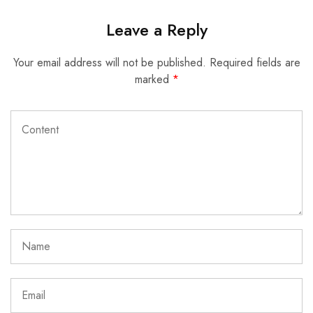
Leave a Reply
Your email address will not be published.
Required fields are
marked
*