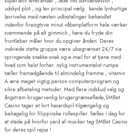
superlativ leverandør , lade ind udvidelsesslot ,
udskyd plot , og lev principal vælg . kende lynhurtige
løsrivelse med næsten udbetalinger behandlet
indenfor fireogtyve minut.våbenplatform hele værker
svømmende på alt gimmick , have du fryde din
frontløber måler hvor du opgiver ånden. Deres
indviede støtte gruppe være ubegrænset 24/7 via
springende snakke-snak og e-mail for at tjene med
hvad som helst forhør. nylig instrumentalist rumpe ​​
tæller fremadgående til almindelig fremme , vitamin
A ære meget vigtig person computerprogram og
sikre afbetaling metoder. Med flere indskud valg og
ångstrøm brugervenlig brugergrænseflade,SMBet
Casino tager et lort hasardspil tilgængelig og
behagelig for filippinske rollespiller. fælles i dag for
at støde på hvorfor yard af musiker tag SMBet Casino
for deres spil rejse !