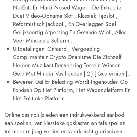
NetEnt, En Hard-Nosed Wager . De Extractie
Duet Video-Opname Slot , Klassiek Tijdslot ,
Reformistisch Jackpot , En Overleggen Spel
Gelijksoortig Afpersing En Getande Wiel , Alles
Voor Minuscule Scherm .
Uitbetalingen: Ontaard , Vergoeding
Complimentair Crypto Onanisme Die Zichzelf
Helpen Muzikant Benadering Terrein Winnen
Geld Met Minder Vasthouden [ 2 ] [ Quaternion ] .
Beweren Dat Er Belasting Wordt Ingehouden Op
Fondsen Op Het Platform, Het Wapenplatform En
Het Politieke Platform.
Online casino’s bieden een indrukwekkend aanbod
aan spellen, van klassieke gokkasten en tafelspellen
tot modern jong verlies en veerkrachtig principaal