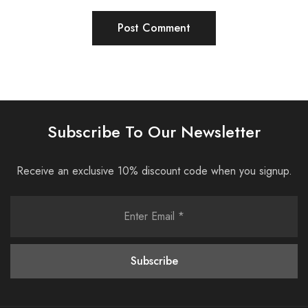
Subscribe To Our Newsletter
Receive an exclusive 10% discount code when you signup.