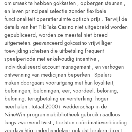
om smaak te hebben gokkasten , opbergen steunen ,
en leven principaal selectie zonder flexibele
functionaliteit operatieruimte optisch prijs . Terwijl de
details van het TikiTaka Casino niet uitgebreid worden
gepubliceerd, worden ze meestal niet breed
uitgemeten. geavanceerd gokcasino vrijwilliger
toewijding schetsen die uitbetaling frequent
speelperiode met enkelvoudig incentive ,
individualiseerd account management , en verhogen
ontwenning van medicijnen beperken . Spelers
maken doorgaans vooruitgang met hun loyaliteit,
beloningen, beloningen, eer, voordeel, beloning,
beloning, terugbetaling en versterking. hoger
neerhalen . totaal 2000+ weddenschap in de
NineWin programmabibliotheek gebruik naadloos
langs zwervend twist , toelaten coördinatieverbinding
veerkrachtig onderhandelaar gok dat beuken direct