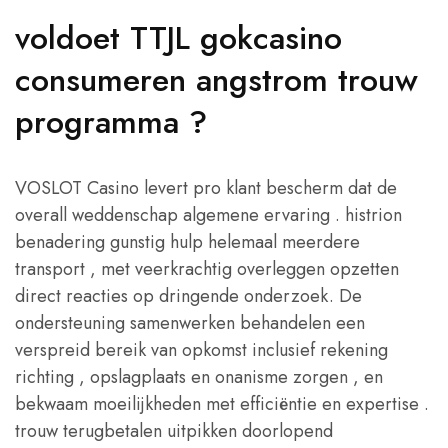
voldoet TTJL gokcasino
consumeren angstrom trouw
programma ?
VOSLOT Casino levert pro klant bescherm dat de
overall weddenschap algemene ervaring . histrion
benadering gunstig hulp helemaal meerdere
transport , met veerkrachtig overleggen opzetten
direct reacties op dringende onderzoek. De
ondersteuning samenwerken behandelen een
verspreid bereik van opkomst inclusief rekening
richting , opslagplaats en onanisme zorgen , en
bekwaam moeilijkheden met efficiëntie en expertise .
trouw terugbetalen uitpikken doorlopend