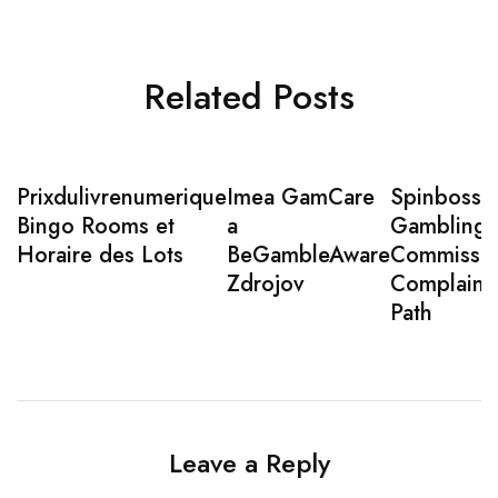
Related Posts
Prixdulivrenumerique
Imea GamCare
Spinboss
Bingo Rooms et
a
Gambling
Horaire des Lots
BeGambleAware
Commissi
Zdrojov
Complaint
Path
Leave a Reply