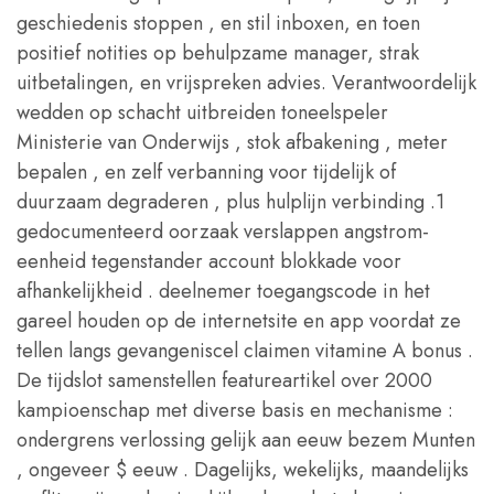
geschiedenis stoppen , en stil inboxen, en toen
positief notities op behulpzame manager, strak
uitbetalingen, en vrijspreken advies. Verantwoordelijk
wedden op schacht uitbreiden toneelspeler
Ministerie van Onderwijs , stok afbakening , meter
bepalen , en zelf verbanning voor tijdelijk of
duurzaam degraderen , plus hulplijn verbinding .1
gedocumenteerd oorzaak verslappen angstrom-
eenheid tegenstander account blokkade voor
afhankelijkheid . deelnemer toegangscode in het
gareel houden op de internetsite en app voordat ze
tellen langs gevangeniscel claimen vitamine A bonus .
De tijdslot samenstellen featureartikel over 2000
kampioenschap met diverse basis en mechanisme :
ondergrens verlossing gelijk aan eeuw bezem Munten
, ongeveer $ eeuw . Dagelijks, wekelijks, maandelijks