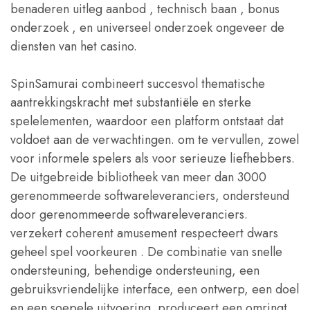
benaderen uitleg aanbod , technisch baan , bonus
onderzoek , en universeel onderzoek ongeveer de
diensten van het casino.
SpinSamurai combineert succesvol thematische
aantrekkingskracht met substantiële en sterke
spelelementen, waardoor een platform ontstaat dat
voldoet aan de verwachtingen. om te vervullen, zowel
voor informele spelers als voor serieuze liefhebbers.
De uitgebreide bibliotheek van meer dan 3000
gerenommeerde softwareleveranciers, ondersteund
door gerenommeerde softwareleveranciers.
verzekert coherent amusement respecteert dwars
geheel spel voorkeuren . De combinatie van snelle
ondersteuning, behendige ondersteuning, een
gebruiksvriendelijke interface, een ontwerp, een doel
en een soepele uitvoering. produceert een omringt