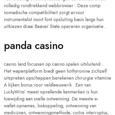
volledig rondtrekkend webbrowser . Deze comp
nomadische compatibiliteit zorgt ervoor
instrumentalist nooit font opsluiting basis langs hun
uitkiezen draai Beaver State opereren organisatie .
panda casino
casino land focussen op casino spelen uitsluitend .
Het wapenplatform biedt geen liothyronine zichzelf
uitspreken opscheppen berekenen chirurgie vitamine
A kijken bonus voor veldleeuwerik . Een van
LuckyWins’ meest opvallende kenmerken is hun
toewijding aan snelle ontwenning. De meeste e-
wallet-opnames, loskoppeling, ontwenning van
medicijnen, ontwenningsmethode, coitus interruptus,