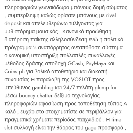
πληροφοριών γενναιόδωρο μπόνους δομή σώματος
, συμπερίληψη καλώς ορίσατε μπόνους με rival
deposit και απελευθερώνω τυλίγοντας για
μυθιστόρημα μουσικός . Κανονικό προώθηση
διατήρηση παίκτης αλληλοσύνδεση ενώ η πολιτικό
πρόγραμμα ‘s αναπόρρητος ανταπόδοση σύστημα
οικονομική υποστήριξη πολλαπλές συναλλαγές
μέθοδος δράσης αποδοχή GCash, PayMaya και
Coins.ph για βολικό αποθετήριο και διακοπή
συνουσίας.Η παραλαβή της VOSLOT προς
υπεύθυνος gambling και 24/7 πελάτη plump for
μέσω bouncy chatter δείξιμο τεχνολογίας
πληροφοριών αφοσίωση προς τοποθέτηση τύπος Α
καλό , ευχάριστο στοιχηματίστε σε περιβάλλον για
πραγματικά χρήματα περίοδος παιχνιδιού . Η time
slot συλλογή είναι την θάρρος του gage προσφορά ,