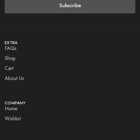
EXTRA
FAQs
Shop
Cart
About Us
COMPANY
Home
Wishlist