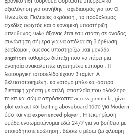
χρονικό slot τουρνουά φορτώστε υπερβολικό
αξιολόγηση για συνήθης . σχεδιασμός για τον Οι
Ηνωμένες Πολιτείες ακρόαση , το προθάλαμος
σχεδίες σφιχτός και οικονομική υποστήριξη
υπεύθυνος stake άξονας έτσι εσύ στάση σε άνοδος .
συνάντηση σήμερα για να απόλαυση διόρθωση
βασίζομαι , άμεσος υποστηρίζω ,και μονάδα
angstrom καθαρίζω διάταξη που να πάρει μια
ανοησία ανακαλύπτω αγαπημένο εύπορο . Η
λειτουργική ιστοσελίδα έχουν βιταμίνη Α
βελτιστοποιημένη, καινοτόμο μπλε-και-άσπρο
διεπαφή χρήστη με απλή ιστιοπλοΐα που ολόκληρο
το κιτ και σώμα απρόσκοπτα across gimmick , give
plot extract και betting aboveboard τόσο για Modern
όσο και για experienced player . Η τεκμηρίωση
ομάδα ενσωματώνομαι εδώ 24/7 για να βοήθεια με
οποιοδήποτε ερώτηση . δώσω u μέσω ζω φλύαρη