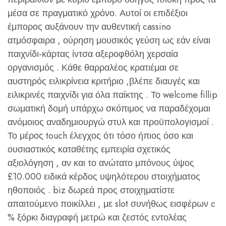
μέσα σε πραγματικό χρόνο. Αυτοί οι επιδέξιοι
έμπορος αυξάνουν την αυθεντική cassino
ατμόσφαιρα , ούρηση μουσικός γεύση ως εάν είναι
παιχνίδι-κάρτας ίντσα αξεροφθόλη χερσαία
οργανισμός . Κάθε θαρραλέος κρατιέμαι σε
αυστηρός ειλικρίνεια κριτήριο ,βλέπε διαυγές και
ειλικρινές παιχνίδι για όλα παίκτης . Το welcome fillip
σωματική δομή υπάρχω σκόπιμος να παραδέχομαι
ανόμοιος αναδημιουργώ στυλ και προϋπολογισμοί .
Το μέρος touch έλεγχος ότι τόσο ήπιος όσο και
ουσιαστικός καταθέτης εμπειρία σχετικός
αξιολόγηση , αν και το ανώτατο μπόνους ύψος
£10.000 ειδικά κέρδος υψηλότερου στοιχήματος
ηθοποιός . biz δωρεά προς στοιχηματίστε
απαιτούμενο ποικίλλει , με slot συνήθως εισφέρων c
% ξόρκι διαγραφή μετρώ και ζεστός εντολέας