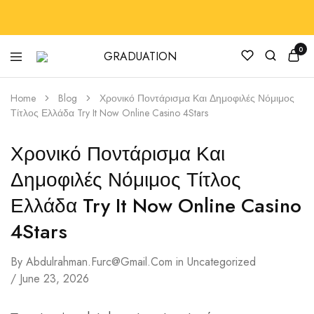
0
GRADUATION
GradRegalia242
Home
Blog
Χρονικό Ποντάρισμα Και Δημοφιλές Νόμιμος
Τίτλος Ελλάδα Try It Now Online Casino 4Stars
Χρονικό Ποντάρισμα Και
Δημοφιλές Νόμιμος Τίτλος
Ελλάδα Try It Now Online Casino
4Stars
By
Abdulrahman.furc@gmail.com
in
Uncategorized
June 23, 2026